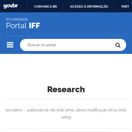
COMUNICA BR
ACESSO À INFORMAÇÃO
PARTI
IR
IFFLUMINENSE
PARA
Portal
IFF
O
CONTEÚDO
Buscar no portal
Buscar no portal
Research
por
admin
—
publicado
24/08/2016 10h01,
última modificação
18/11/2016
14h59