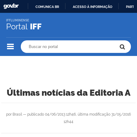
COMUNICA BR
ACESSO À INFORMAÇÃO
PARTI
IR
IFFLUMINENSE
PARA
Portal
IFF
O
CONTEÚDO
Buscar no portal
Buscar no portal
Últimas notícias da Editoria A
por
Brasil
—
publicado
04/06/2013 12h46,
última modificação
31/05/2016
12h44