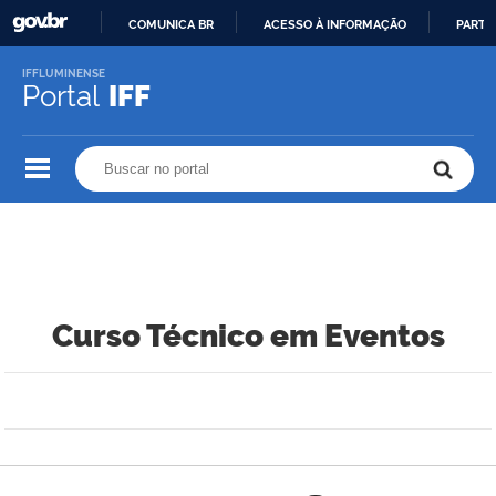
COMUNICA BR
ACESSO À INFORMAÇÃO
PARTI
IR
IFFLUMINENSE
PARA
Portal
IFF
O
CONTEÚDO
Buscar no portal
Buscar no portal
Curso Técnico em Eventos