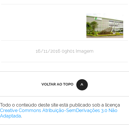
por
publicado
16/11/2016
09h01
Imagem
admin
VOLTAR AO TOPO
Todo o conteúdo deste site está publicado sob a licença
Creative Commons Atribuição-SemDerivações 3.0 Não
Adaptada
.