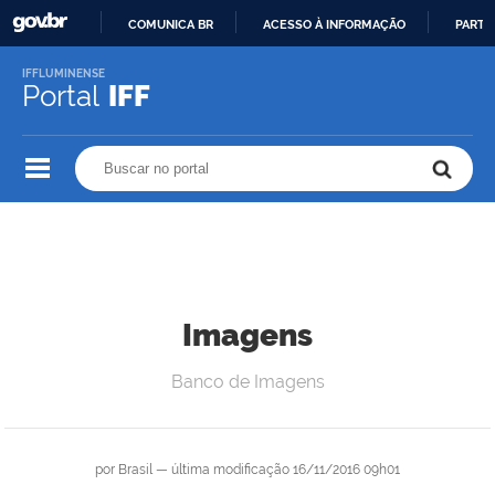
COMUNICA BR
ACESSO À INFORMAÇÃO
PARTI
IR
IFFLUMINENSE
PARA
Portal
IFF
O
CONTEÚDO
Buscar no portal
Buscar no portal
Imagens
Banco de Imagens
por
Brasil
—
última modificação
16/11/2016 09h01