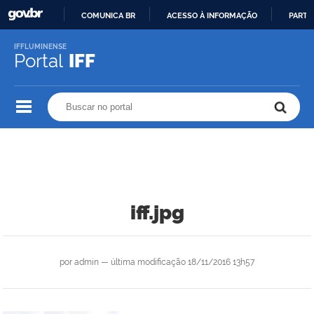
COMUNICA BR
ACESSO À INFORMAÇÃO
PARTI
IR
IFFLUMINENSE
PARA
Portal
IFF
O
CONTEÚDO
Buscar no portal
Buscar no portal
iff.jpg
por
admin
—
última modificação
18/11/2016 13h57