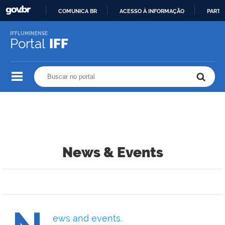
COMUNICA BR
ACESSO À INFORMAÇÃO
PARTI
IR
IFFLUMINENSE
PARA
Portal
IFF
O
CONTEÚDO
Buscar no portal
Buscar no portal
News & Events
ews and events.