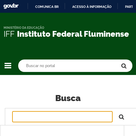
COMUNICA BR
ACESSO À INFORMAÇÃO
PARTI
IR
PARA
O
MINISTÉRIO DA EDUCAÇÃO
IFF
Instituto Federal Fluminense
CONTEÚDO
Buscar no portal
Buscar no portal
Busca