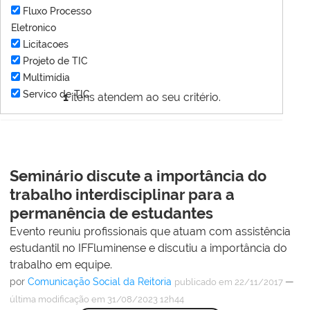
Fluxo Processo
Eletronico
Licitacoes
Projeto de TIC
Multimídia
Servico de TIC
1
itens atendem ao seu critério.
Seminário discute a importância do
trabalho interdisciplinar para a
permanência de estudantes
Evento reuniu profissionais que atuam com assistência
estudantil no IFFluminense e discutiu a importância do
trabalho em equipe.
por
Comunicação Social da Reitoria
—
publicado
em 22/11/2017
última modificação
em 31/08/2023 12h44