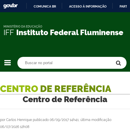
COMUNICA BR
ACESSO À INFORMAÇÃO
PARTI
IR
PARA
O
MINISTÉRIO DA EDUCAÇÃO
IFF
Instituto Federal Fluminense
CONTEÚDO
Buscar no portal
Buscar no portal
CENTRO
DE REFERÊNCIA
Centro de Referência
por
Carlos Henrique
publicado
06/09/2017 14h41,
última modificação
06/07/2026 12h08