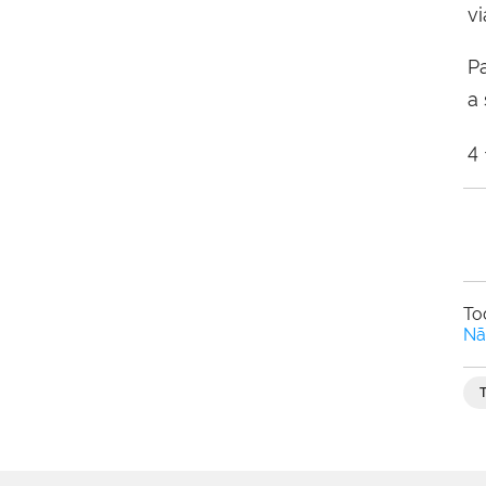
v
Pa
a 
4 
To
Nã