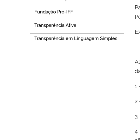
P
Fundação Pró-IFF
P
Transparência Ativa
Ex
Transparência em Linguagem Simples
A
d
1
2
3
4 