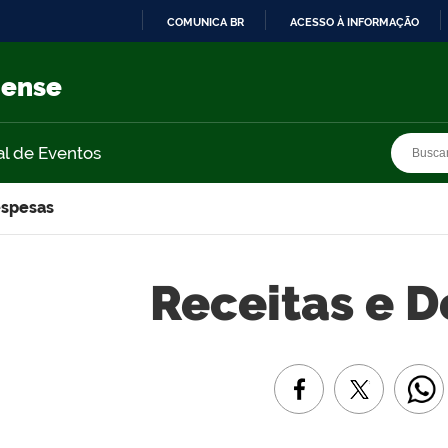
COMUNICA BR
ACESSO À INFORMAÇÃO
IR
PARA
nense
O
CONTEÚDO
Busca
Busca
al de Eventos
espesas
Receitas e 