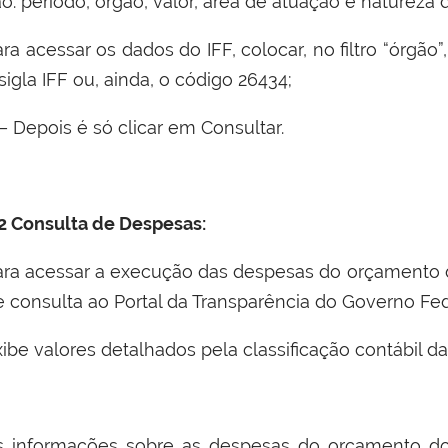
ão: período, órgão, valor, área de atuação e natureza
ra acessar os dados do IFF, colocar, no filtro “órgã
sigla IFF ou, ainda, o código 26434;
– Depois é só clicar em Consultar.
.2 Consulta de Despesas:
ara acessar a execução das despesas do orçamento d
e consulta ao Portal da Transparência do Governo Fe
xibe valores detalhados pela classificação contábil d
s informações sobre as despesas do orçamento 