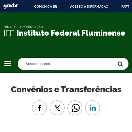
COMUNICA BR
ACESSO À INFORMAÇÃO
PARTI
IR
PARA
O
MINISTÉRIO DA EDUCAÇÃO
IFF
Instituto Federal Fluminense
CONTEÚDO
Buscar no portal
Buscar no portal
Convênios e Transferências