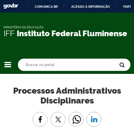
COMUNICA BR
ACESSO À INFORMAÇÃO
PARTI
IR
PARA
O
MINISTÉRIO DA EDUCAÇÃO
IFF
Instituto Federal Fluminense
CONTEÚDO
Buscar no portal
Buscar no portal
Processos Administrativos
Disciplinares