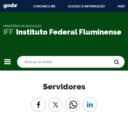
COMUNICA BR
ACESSO À INFORMAÇÃO
PARTI
IR
PARA
O
MINISTÉRIO DA EDUCAÇÃO
IFF
Instituto Federal Fluminense
CONTEÚDO
Buscar no portal
Buscar no portal
Servidores