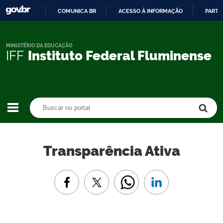
COMUNICA BR
ACESSO À INFORMAÇÃO
PARTI
IR
PARA
O
MINISTÉRIO DA EDUCAÇÃO
IFF
Instituto Federal Fluminense
CONTEÚDO
Buscar no portal
Buscar no portal
Transparência Ativa