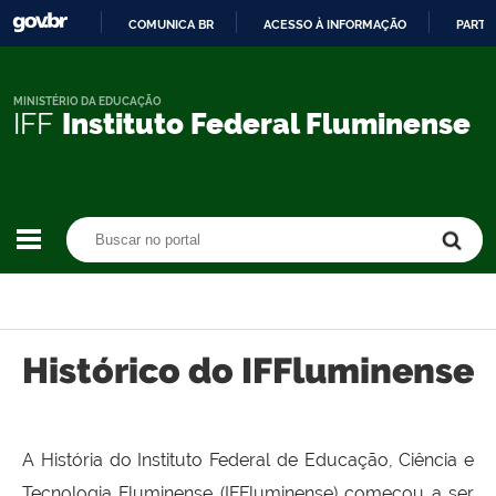
COMUNICA BR
ACESSO À INFORMAÇÃO
PARTI
IR
PARA
O
MINISTÉRIO DA EDUCAÇÃO
IFF
Instituto Federal Fluminense
CONTEÚDO
Buscar no portal
Buscar no portal
Histórico do IFFluminense
A História do Instituto Federal de Educação, Ciência e
Tecnologia Fluminense (IFFluminense) começou a ser