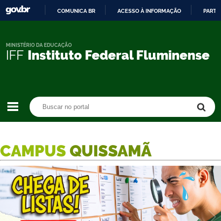
COMUNICA BR
ACESSO À INFORMAÇÃO
PARTI
IR
PARA
O
MINISTÉRIO DA EDUCAÇÃO
IFF
Instituto Federal Fluminense
CONTEÚDO
Buscar no portal
Buscar no portal
CAMPUS
QUISSAMÃ