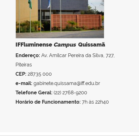
IFFluminense
C
ampus
Quissamã
Endereço:
Av. Amilcar Pereira da Silva, 727,
Piteiras
CEP:
28735 000
e-mail:
gabinete.quissama@iff.edu.br
Telefone Geral:
(22) 2768-9200
Horário de Funcionamento:
7h às 22h40