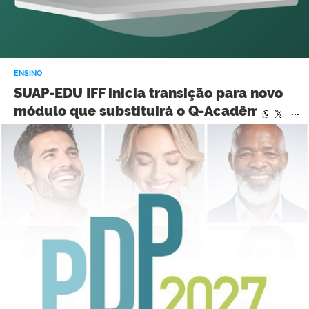
ENSINO
SUAP-EDU IFF inicia transição para novo
módulo que substituirá o Q-Acadêmico
...
...