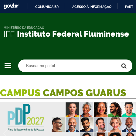
COMUNICA BR
ACESSO À INFORMAÇÃO
PARTI
IR
PARA
O
MINISTÉRIO DA EDUCAÇÃO
IFF
Instituto Federal Fluminense
CONTEÚDO
Buscar no portal
Buscar no portal
CAMPUS
CAMPOS GUARUS