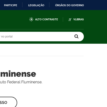
PARTICIPE
LEGISLAÇÃO
ÓRGÃOS DO GOVERNO
ALTO CONTRASTE
VLIBRAS
r no portal
r no portal
uminense
tuto Federal Fluminense.
ESSO