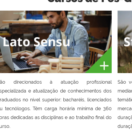
ão direcionados à atuação profissional
São vo
specializada e atualização de conhecimentos dos
media
raduados no nível superior: bacharéis, licenciados
temát
u tecnólogos. Têm carga
horária mínima de 360
merca
oras dedicadas as disciplinas e ao trabalho final do
duraç
urso.
duraçã