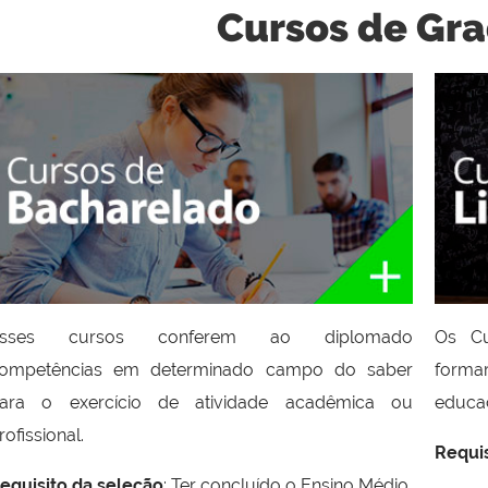
Cursos de Gr
Esses cursos conferem ao diplomado
Os Cu
ompetências em determinado campo do saber
formar
ara o exercício de atividade acadêmica ou
educaç
rofissional.
Requis
equisito da seleção
: Ter concluído o Ensino Médio.