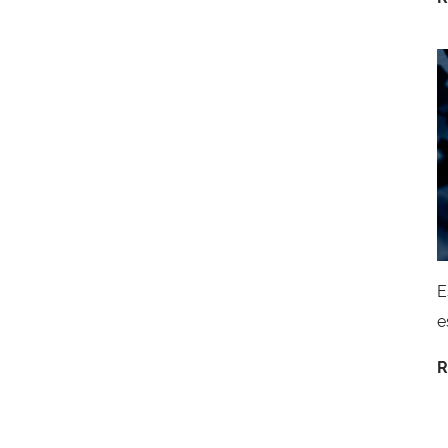
E
e
R