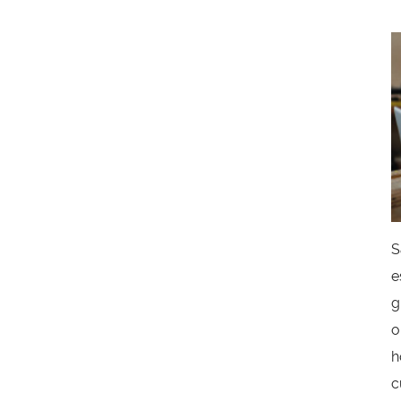
S
e
g
o
h
c