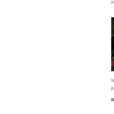
F
N
p
R