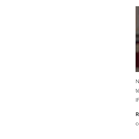
N
t
I
R
c