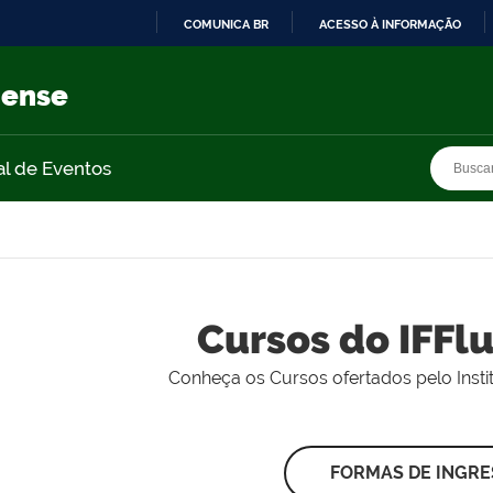
COMUNICA BR
ACESSO À INFORMAÇÃO
IR
PARA
nense
O
CONTEÚDO
Busca
Busca
al de Eventos
Cursos do IFFl
Conheça os Cursos ofertados pelo Insti
FORMAS DE INGR