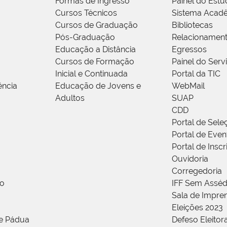
Formas de Ingresso
Painel do Estu
Cursos Técnicos
Sistema Acad
Cursos de Graduação
Bibliotecas
Pós-Graduação
Relacionamen
Educação a Distância
Egressos
Cursos de Formação
Painel do Serv
Inicial e Continuada
Portal da TIC
ência
Educação de Jovens e
WebMail
Adultos
SUAP
CDD
Portal de Sele
Portal de Even
Portal de Insc
Ouvidoria
Corregedoria
ão
IFF Sem Asséd
Sala de Impren
Eleições 2023
de Pádua
Defeso Eleitor