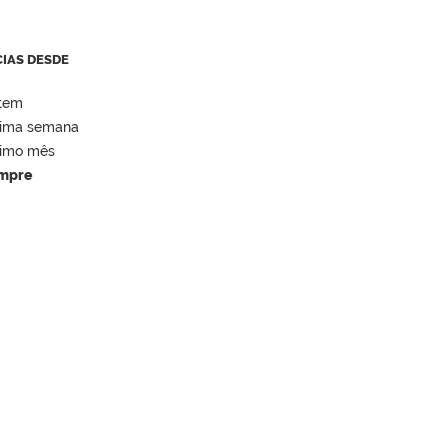
CIAS DESDE
tem
tima semana
timo mês
mpre