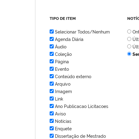
TIPO DE ITEM
NOTÍ
Selecionar Todos/Nenhum
On
Agenda Diária
Úl
Áudio
Úl
Coleção
Se
Página
Evento
Conteúdo externo
Arquivo
Imagem
Link
Ano Publicacao Licitacoes
Aviso
Notícias
Enquete
Dissertação de Mestrado