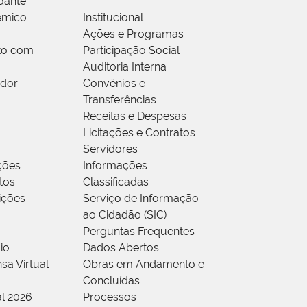
dante
êmico
Institucional
Ações e Programas
to com
Participação Social
Auditoria Interna
idor
Convênios e
Transferências
Receitas e Despesas
Licitações e Contratos
Servidores
ções
Informações
tos
Classificadas
rições
Serviço de Informação
ao Cidadão (SIC)
Perguntas Frequentes
io
Dados Abertos
sa Virtual
Obras em Andamento e
Concluídas
al 2026
Processos