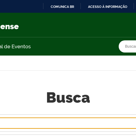
COMUNICA BR
ACESSO À INFORMAÇÃO
IR
PARA
nense
O
CONTEÚDO
Busca
Busca
al de Eventos
Busca