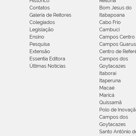
Histórico
Reitoria
Contatos
Bom Jesus do
Galeria de Reitores
Itabapoana
Colegiados
Cabo Frio
Legislação
Cambuci
Ensino
Campos Centro
Pesquisa
Campos Guarus
Extensão
Centro de Refer
Essentia Editora
Campos dos
Últimas Notícias
Goytacazes
Itaboraí
Itaperuna
Macaé
Maricá
Quissamã
Polo de Inovaç
Campos dos
Goytacazes
Santo Antônio 