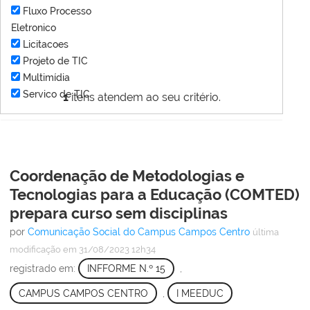
Fluxo Processo
Eletronico
Licitacoes
Projeto de TIC
Multimídia
Servico de TIC
1
itens atendem ao seu critério.
Coordenação de Metodologias e
Tecnologias para a Educação (COMTED)
prepara curso sem disciplinas
por
Comunicação Social do Campus Campos Centro
última
modificação
em 31/08/2023 12h34
registrado em:
INFFORME N.º 15
,
CAMPUS CAMPOS CENTRO
,
I MEEDUC