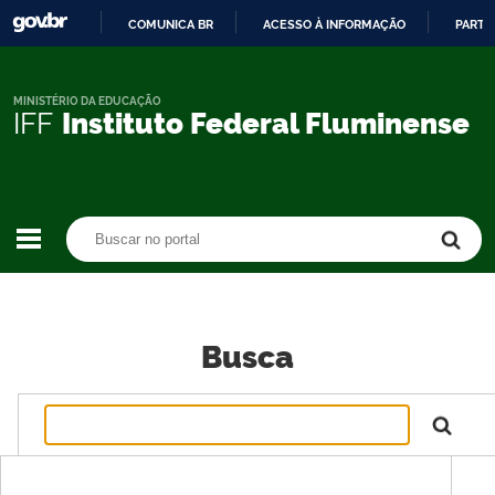
COMUNICA BR
ACESSO À INFORMAÇÃO
PARTI
IR
PARA
O
MINISTÉRIO DA EDUCAÇÃO
IFF
Instituto Federal Fluminense
CONTEÚDO
Buscar no portal
Buscar no portal
Busca