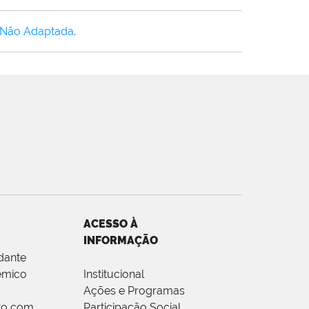
 Não Adaptada
.
ACESSO À
INFORMAÇÃO
dante
êmico
Institucional
Ações e Programas
to com
Participação Social