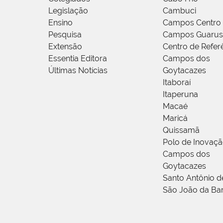
Legislação
Cambuci
Ensino
Campos Centro
Pesquisa
Campos Guarus
Extensão
Centro de Refer
Essentia Editora
Campos dos
Últimas Notícias
Goytacazes
Itaboraí
Itaperuna
Macaé
Maricá
Quissamã
Polo de Inovaç
Campos dos
Goytacazes
Santo Antônio 
São João da Ba