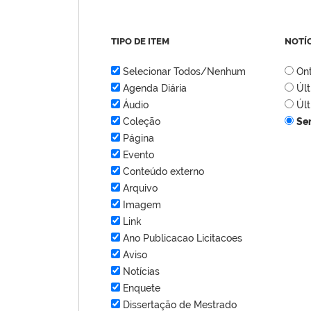
TIPO DE ITEM
NOTÍ
Selecionar Todos/Nenhum
On
Agenda Diária
Úl
Áudio
Úl
Coleção
Se
Página
Evento
Conteúdo externo
Arquivo
Imagem
Link
Ano Publicacao Licitacoes
Aviso
Notícias
Enquete
Dissertação de Mestrado