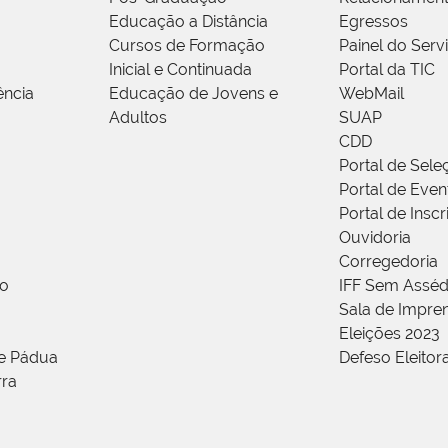
Educação a Distância
Egressos
Cursos de Formação
Painel do Serv
Inicial e Continuada
Portal da TIC
ência
Educação de Jovens e
WebMail
Adultos
SUAP
CDD
Portal de Sele
Portal de Even
Portal de Insc
Ouvidoria
Corregedoria
ão
IFF Sem Asséd
Sala de Impren
Eleições 2023
de Pádua
Defeso Eleitor
rra