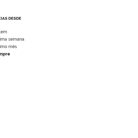
CIAS DESDE
tem
tima semana
timo mês
mpre