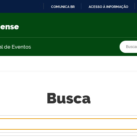
COMUNICA BR
ACESSO À INFORMAÇÃO
IR
PARA
nense
O
CONTEÚDO
Busca
Busca
al de Eventos
Busca