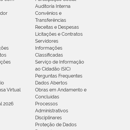
Auditoria Interna
idor
Convênios e
Transferências
Receitas e Despesas
Licitações e Contratos
Servidores
ções
Informações
tos
Classificadas
rições
Serviço de Informação
ao Cidadão (SIC)
Perguntas Frequentes
io
Dados Abertos
sa Virtual
Obras em Andamento e
Concluídas
al 2026
Processos
Administrativos
Disciplinares
Proteção de Dados