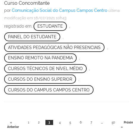
Curso Concomitante
por
Comunicação Social do Campus Campos Centro
última
modificação
em 16/07/2021 10h43
registrado em:
ESTUDANTE
,
PAINEL DO ESTUDANTE
,
ATIVIDADES PEDAGÓGICAS NÃO PRESENCIAIS
,
ENSINO REMOTO NA PANDEMIA
,
CURSOS TÉCNICOS DE NÍVEL MÉDIO
,
CURSOS DO ENSINO SUPERIOR
,
CURSOS DO CAMPUS CAMPOS CENTRO
«
1
2
3
4
5
6
7
...
50
Próxi
Anterior
»