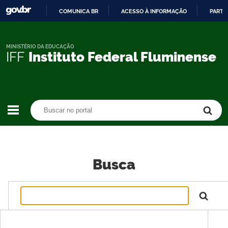
COMUNICA BR
ACESSO À INFORMAÇÃO
PARTI
IR
PARA
O
MINISTÉRIO DA EDUCAÇÃO
IFF
Instituto Federal Fluminense
CONTEÚDO
Buscar no portal
Buscar no portal
Busca