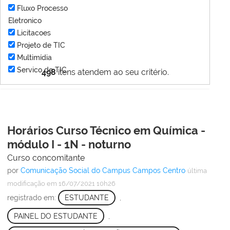
Fluxo Processo
Eletronico
Licitacoes
Projeto de TIC
Multimídia
Servico de TIC
498
itens atendem ao seu critério.
Horários Curso Técnico em Química -
módulo I - 1N - noturno
Curso concomitante
por
Comunicação Social do Campus Campos Centro
última
modificação
em 16/07/2021 10h26
registrado em:
ESTUDANTE
,
PAINEL DO ESTUDANTE
,