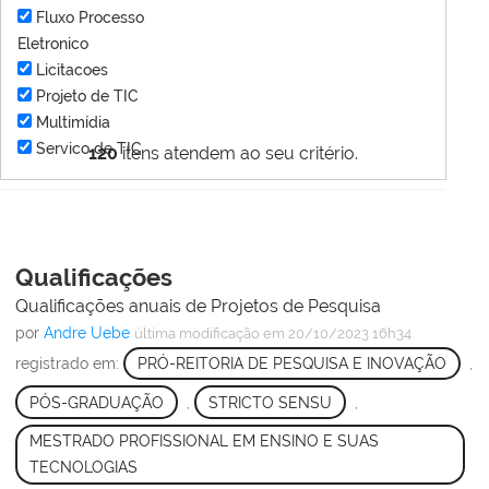
Fluxo Processo
Eletronico
Licitacoes
Projeto de TIC
Multimídia
Servico de TIC
120
itens atendem ao seu critério.
Qualificações
Qualificações anuais de Projetos de Pesquisa
por
Andre Uebe
última modificação
em 20/10/2023 16h34
registrado em:
PRÓ-REITORIA DE PESQUISA E INOVAÇÃO
,
PÓS-GRADUAÇÃO
,
STRICTO SENSU
,
MESTRADO PROFISSIONAL EM ENSINO E SUAS
TECNOLOGIAS