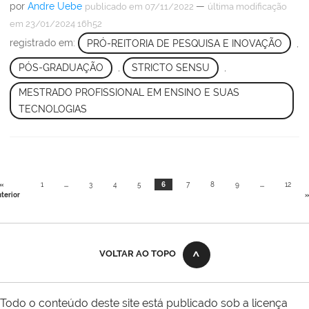
por
Andre Uebe
—
publicado
em 07/11/2022
última modificação
em 23/01/2024 16h52
registrado em:
PRÓ-REITORIA DE PESQUISA E INOVAÇÃO
,
PÓS-GRADUAÇÃO
,
STRICTO SENSU
,
MESTRADO PROFISSIONAL EM ENSINO E SUAS
TECNOLOGIAS
«
1
...
3
4
5
6
7
8
9
...
12
terior
»
VOLTAR AO TOPO
Todo o conteúdo deste site está publicado sob a licença