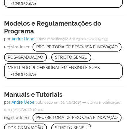
TECNOLOGIAS
Modelos e Regulamentações do
Programa
por
Andre Uebe
última modificação
em 23/01/2024 15h33
registrado em:
PRÓ-REITORIA DE PESQUISA E INOVAÇÃO
,
PÓS-GRADUAÇÃO
,
STRICTO SENSU
,
MESTRADO PROFISSIONAL EM ENSINO E SUAS
TECNOLOGIAS
Manuais e Tutoriais
por
Andre Uebe
—
publicado
em 02/12/2019
última modificação
em 15/05/2026 16h14
registrado em:
PRÓ-REITORIA DE PESQUISA E INOVAÇÃO
,
PÓS-GRADUAÇÃO
,
STRICTO SENSU
,