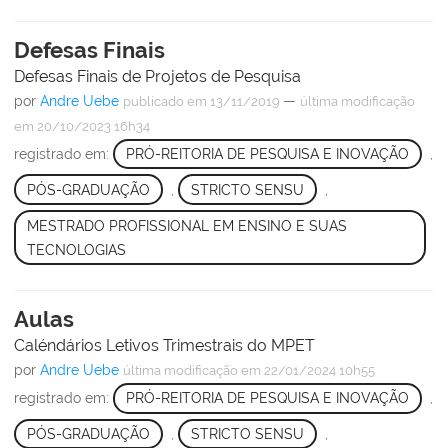
Defesas Finais
Defesas Finais de Projetos de Pesquisa
por
Andre Uebe
—
publicado
em 13/11/2019
última modificação
em 20/10/2023 16h34
registrado em:
PRÓ-REITORIA DE PESQUISA E INOVAÇÃO
,
PÓS-GRADUAÇÃO
,
STRICTO SENSU
,
MESTRADO PROFISSIONAL EM ENSINO E SUAS
TECNOLOGIAS
Aulas
Caléndários Letivos Trimestrais do MPET
por
Andre Uebe
última modificação
em 22/01/2024 10h55
registrado em:
PRÓ-REITORIA DE PESQUISA E INOVAÇÃO
,
PÓS-GRADUAÇÃO
,
STRICTO SENSU
,