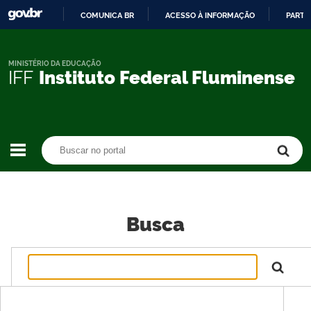
COMUNICA BR
ACESSO À INFORMAÇÃO
PARTI
IR
PARA
O
MINISTÉRIO DA EDUCAÇÃO
IFF
Instituto Federal Fluminense
CONTEÚDO
Buscar no portal
Buscar no portal
Busca