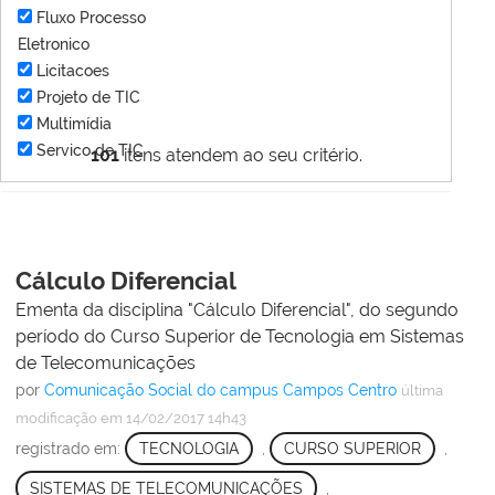
Fluxo Processo
Eletronico
Licitacoes
Projeto de TIC
Multimídia
Servico de TIC
101
itens atendem ao seu critério.
Cálculo Diferencial
Ementa da disciplina "Cálculo Diferencial", do segundo
período do Curso Superior de Tecnologia em Sistemas
de Telecomunicações
por
Comunicação Social do campus Campos Centro
última
modificação
em 14/02/2017 14h43
registrado em:
TECNOLOGIA
,
CURSO SUPERIOR
,
SISTEMAS DE TELECOMUNICAÇÕES
,