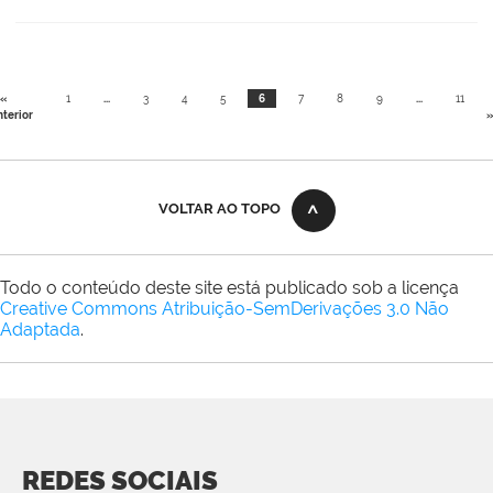
«
1
...
3
4
5
6
7
8
9
...
11
terior
»
VOLTAR AO TOPO
Todo o conteúdo deste site está publicado sob a licença
Creative Commons Atribuição-SemDerivações 3.0 Não
Adaptada
.
REDES SOCIAIS