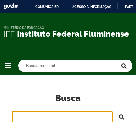
COMUNICA BR
ACESSO À INFORMAÇÃO
PARTI
IR
PARA
O
MINISTÉRIO DA EDUCAÇÃO
IFF
Instituto Federal Fluminense
CONTEÚDO
Buscar no portal
Buscar no portal
Busca