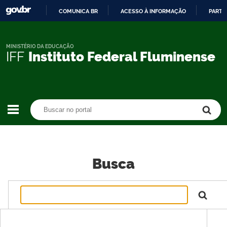
COMUNICA BR
ACESSO À INFORMAÇÃO
PARTI
IR
PARA
O
MINISTÉRIO DA EDUCAÇÃO
IFF
Instituto Federal Fluminense
CONTEÚDO
Buscar no portal
Buscar no portal
Busca