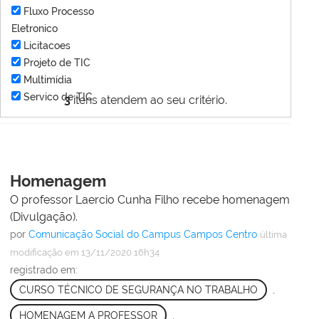
Fluxo Processo
Eletronico
Licitacoes
Projeto de TIC
Multimídia
Servico de TIC
3
itens atendem ao seu critério.
Homenagem
O professor Laercio Cunha Filho recebe homenagem
(Divulgação).
por
Comunicação Social do Campus Campos Centro
última
modificação
em 13/11/2020 16h34
registrado em:
CURSO TÉCNICO DE SEGURANÇA NO TRABALHO
,
HOMENAGEM A PROFESSOR
,