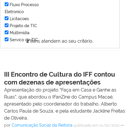
Fluxo Processo
Eletronico
Licitacoes
Projeto de TIC
Multimídia
Servico de TIC
2
itens atendem ao seu critério.
III Encontro de Cultura do IFF contou
com dezenas de apresentações
Apresentação do projeto “Faça em Casa e Ganhe as
Ruas”, que abordou o IFanZine do Campus Macaé,
apresentado pelo coordenador do trabalho, Alberto
Carlos Paula de Souza, e pela estudante Jackline Freitas
de Oliveira.
por
Comunicação Social da Reitoria
—
publicado
em 11/02/2021