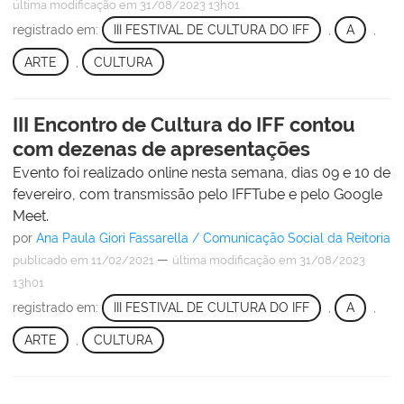
última modificação
em 31/08/2023 13h01
registrado em:
III FESTIVAL DE CULTURA DO IFF
,
A
,
ARTE
,
CULTURA
III Encontro de Cultura do IFF contou
com dezenas de apresentações
Evento foi realizado online nesta semana, dias 09 e 10 de
fevereiro, com transmissão pelo IFFTube e pelo Google
Meet.
por
Ana Paula Giori Fassarella / Comunicação Social da Reitoria
—
publicado
em 11/02/2021
última modificação
em 31/08/2023
13h01
registrado em:
III FESTIVAL DE CULTURA DO IFF
,
A
,
ARTE
,
CULTURA