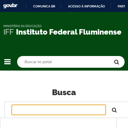
COMUNICA BR
ACESSO À INFORMAÇÃO
PARTI
IR
PARA
O
MINISTÉRIO DA EDUCAÇÃO
IFF
Instituto Federal Fluminense
CONTEÚDO
Buscar no portal
Buscar no portal
Busca