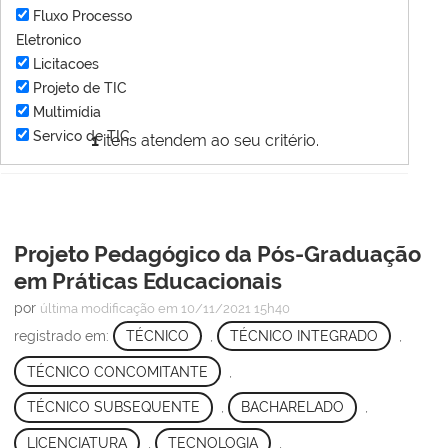
Fluxo Processo
Eletronico
Licitacoes
Projeto de TIC
Multimídia
Servico de TIC
1
itens atendem ao seu critério.
Projeto Pedagógico da Pós-Graduação
em Práticas Educacionais
por
última modificação
em 10/11/2021 15h40
registrado em:
TÉCNICO
,
TÉCNICO INTEGRADO
,
TÉCNICO CONCOMITANTE
,
TÉCNICO SUBSEQUENTE
,
BACHARELADO
,
LICENCIATURA
,
TECNOLOGIA
,