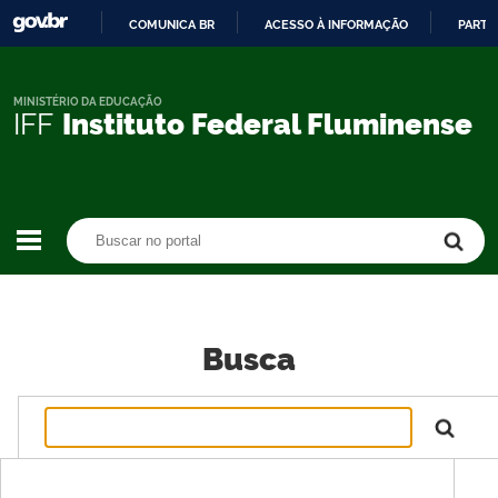
COMUNICA BR
ACESSO À INFORMAÇÃO
PARTI
IR
PARA
O
MINISTÉRIO DA EDUCAÇÃO
IFF
Instituto Federal Fluminense
CONTEÚDO
Buscar no portal
Buscar no portal
Busca