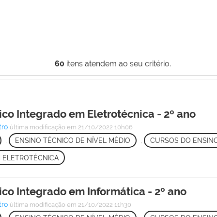
60
itens atendem ao seu critério.
co Integrado em Eletrotécnica - 2º ano
tro
última modificação
em 21/10/2022 10h06
,
ENSINO TÉCNICO DE NÍVEL MÉDIO
,
CURSOS DO ENSINO
 ELETROTÉCNICA
ico Integrado em Informática - 2º ano
tro
última modificação
em 21/10/2022 11h30