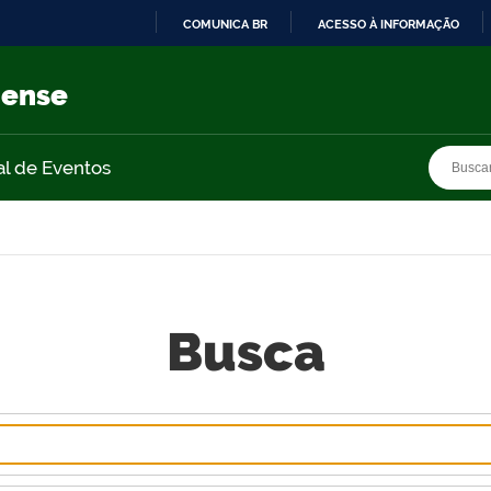
COMUNICA BR
ACESSO À INFORMAÇÃO
IR
PARA
nense
O
CONTEÚDO
Busca
Busca
al de Eventos
Busca