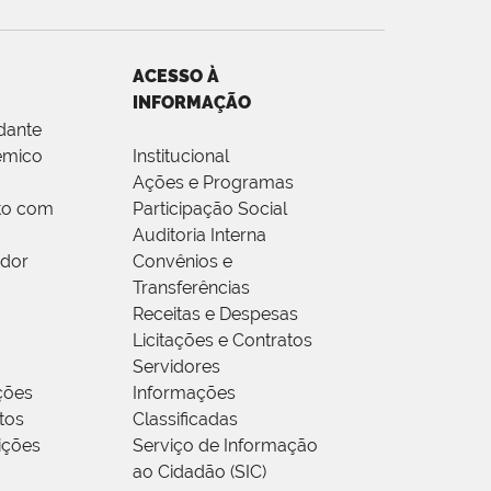
ACESSO À
INFORMAÇÃO
dante
êmico
Institucional
Ações e Programas
to com
Participação Social
Auditoria Interna
idor
Convênios e
Transferências
Receitas e Despesas
Licitações e Contratos
Servidores
ções
Informações
tos
Classificadas
rições
Serviço de Informação
ao Cidadão (SIC)