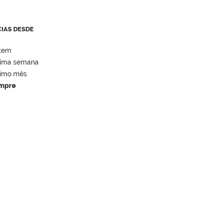
CIAS DESDE
tem
tima semana
timo mês
mpre