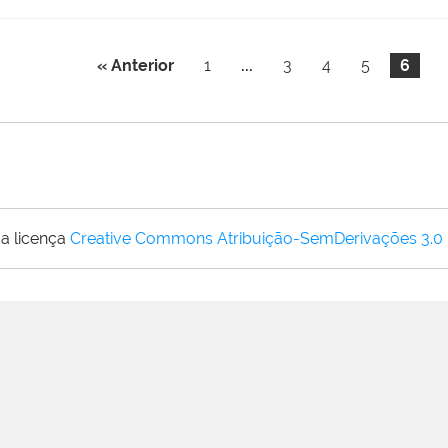
« Anterior
1
...
3
4
5
6
a licença
Creative Commons Atribuição-SemDerivações 3.0