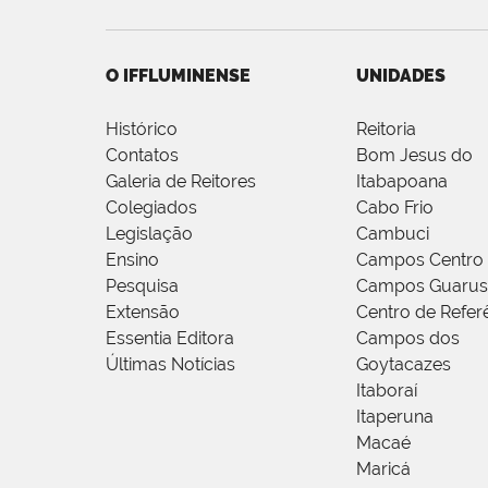
O IFFLUMINENSE
UNIDADES
Histórico
Reitoria
Contatos
Bom Jesus do
Galeria de Reitores
Itabapoana
Colegiados
Cabo Frio
Legislação
Cambuci
Ensino
Campos Centro
Pesquisa
Campos Guarus
Extensão
Centro de Refer
Essentia Editora
Campos dos
Últimas Notícias
Goytacazes
Itaboraí
Itaperuna
Macaé
Maricá