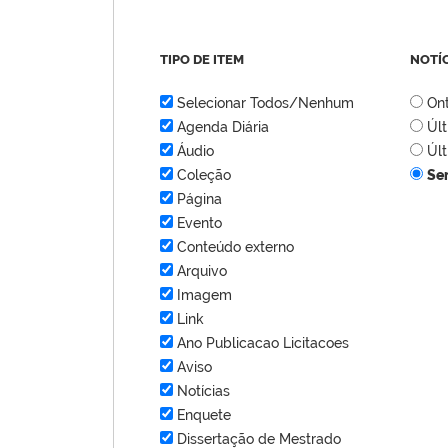
TIPO DE ITEM
NOTÍ
Selecionar Todos/Nenhum
On
Agenda Diária
Úl
Áudio
Úl
Coleção
Se
Página
Evento
Conteúdo externo
Arquivo
Imagem
Link
Ano Publicacao Licitacoes
Aviso
Notícias
Enquete
Dissertação de Mestrado