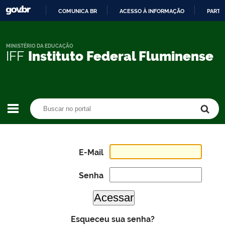
COMUNICA BR
ACESSO À INFORMAÇÃO
PARTI
IR
PARA
O
MINISTÉRIO DA EDUCAÇÃO
IFF
Instituto Federal Fluminense
CONTEÚDO
Buscar no portal
Buscar no portal
E-Mail
Senha
Esqueceu sua senha?