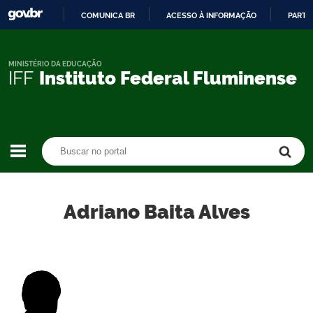
COMUNICA BR
ACESSO À INFORMAÇÃO
PARTI
IR
PARA
O
MINISTÉRIO DA EDUCAÇÃO
IFF
Instituto Federal Fluminense
CONTEÚDO
Buscar no portal
Buscar no portal
Adriano Baita Alves