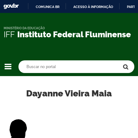
COMUNICA BR
ACESSO À INFORMAÇÃO
PARTI
IR
PARA
O
MINISTÉRIO DA EDUCAÇÃO
IFF
Instituto Federal Fluminense
CONTEÚDO
Buscar no portal
Buscar no portal
Dayanne Vieira Maia