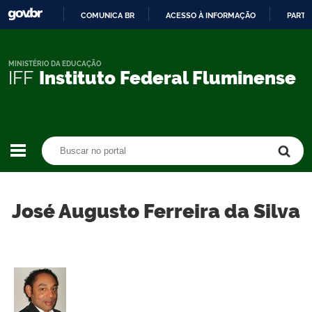
COMUNICA BR
ACESSO À INFORMAÇÃO
PARTI
IR
PARA
O
MINISTÉRIO DA EDUCAÇÃO
IFF
Instituto Federal Fluminense
CONTEÚDO
Buscar no portal
Buscar no portal
José Augusto Ferreira da Silva