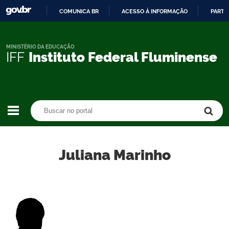
COMUNICA BR
ACESSO À INFORMAÇÃO
PARTI
IR
PARA
O
MINISTÉRIO DA EDUCAÇÃO
IFF
Instituto Federal Fluminense
CONTEÚDO
Buscar no portal
Buscar no portal
Juliana Marinho