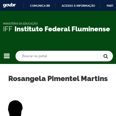
COMUNICA BR
ACESSO À INFORMAÇÃO
PARTI
IR
PARA
O
MINISTÉRIO DA EDUCAÇÃO
IFF
Instituto Federal Fluminense
CONTEÚDO
Buscar no portal
Buscar no portal
Rosangela Pimentel Martins