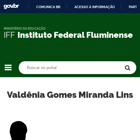
COMUNICA BR
ACESSO À INFORMAÇÃO
PARTI
IR
PARA
O
MINISTÉRIO DA EDUCAÇÃO
IFF
Instituto Federal Fluminense
CONTEÚDO
Buscar no portal
Buscar no portal
Valdênia Gomes Miranda Lins