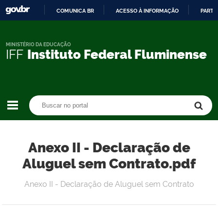
COMUNICA BR
ACESSO À INFORMAÇÃO
PARTI
IR
PARA
O
MINISTÉRIO DA EDUCAÇÃO
IFF
Instituto Federal Fluminense
CONTEÚDO
Buscar no portal
Buscar no portal
Anexo II - Declaração de
Aluguel sem Contrato.pdf
Anexo II - Declaração de Aluguel sem Contrato