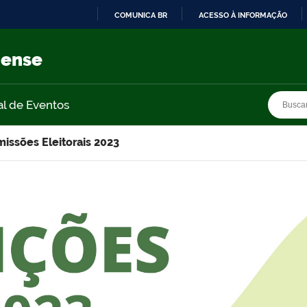
COMUNICA BR
ACESSO À INFORMAÇÃO
IR
PARA
nense
O
CONTEÚDO
Busca
Busca
al de Eventos
issões Eleitorais 2023