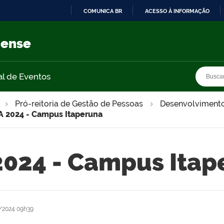
COMUNICA BR
ACESSO À INFORMAÇÃO
IR
PARA
nense
O
CONTEÚDO
Busca
Busca
al de Eventos
Pró-reitoria de Gestão de Pessoas
Desenvolvimento 
A 2024 - Campus Itaperuna
2024 - Campus Itap
/2024 09h39