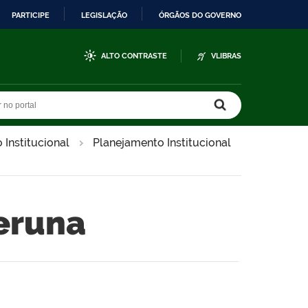
PARTICIPE
LEGISLAÇÃO
ÓRGÃOS DO GOVERNO
ALTO CONTRASTE
VLIBRAS
r no portal
r no portal
Institucional
Planejamento Institucional
eruna