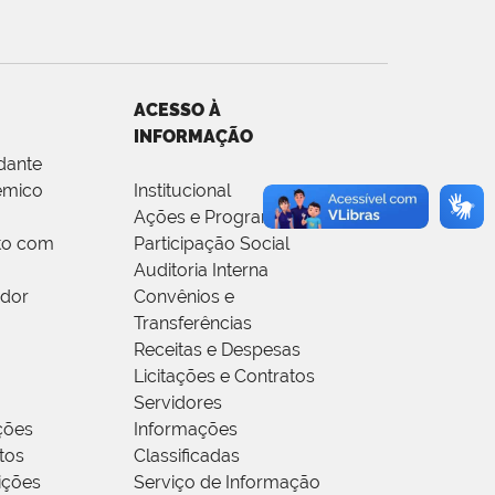
ACESSO À
INFORMAÇÃO
dante
êmico
Institucional
Ações e Programas
to com
Participação Social
Auditoria Interna
idor
Convênios e
Transferências
Receitas e Despesas
Licitações e Contratos
Servidores
ções
Informações
tos
Classificadas
rições
Serviço de Informação