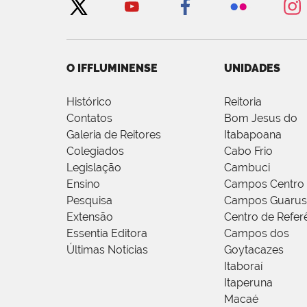
O IFFLUMINENSE
UNIDADES
Histórico
Reitoria
Contatos
Bom Jesus do
Galeria de Reitores
Itabapoana
Colegiados
Cabo Frio
Legislação
Cambuci
Ensino
Campos Centro
Pesquisa
Campos Guarus
Extensão
Centro de Refer
Essentia Editora
Campos dos
Últimas Notícias
Goytacazes
Itaboraí
Itaperuna
Macaé