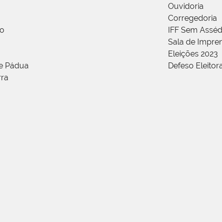
Ouvidoria
Corregedoria
ão
IFF Sem Asséd
Sala de Impren
Eleições 2023
de Pádua
Defeso Eleitor
rra