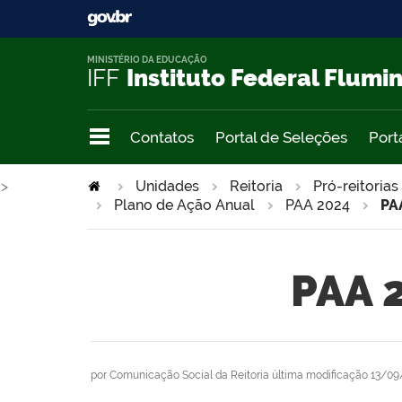
MINISTÉRIO DA EDUCAÇÃO
IFF
Instituto Federal Flumi
Contatos
Portal de Seleções
Port
>
Unidades
Reitoria
Pró-reitorias
Plano de Ação Anual
PAA 2024
PA
PAA 
por
Comunicação Social da Reitoria
última modificação
13/09