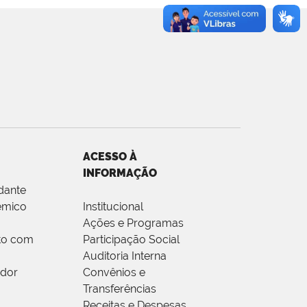
ACESSO À
INFORMAÇÃO
dante
êmico
Institucional
Ações e Programas
to com
Participação Social
Auditoria Interna
idor
Convênios e
Transferências
Receitas e Despesas