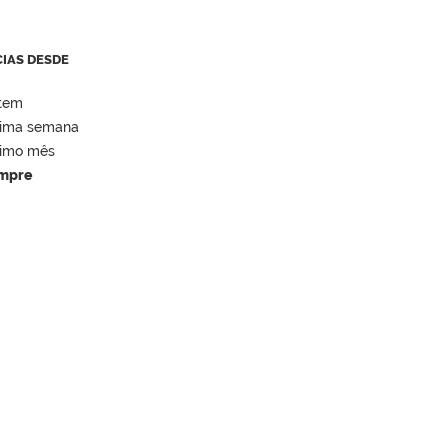
CIAS DESDE
tem
tima semana
timo mês
mpre