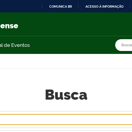
COMUNICA BR
ACESSO À INFORMAÇÃO
IR
PARA
nense
O
CONTEÚDO
Busca
Busca
al de Eventos
Busca