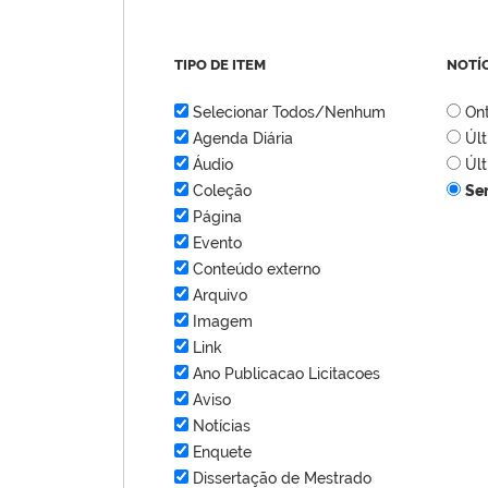
TIPO DE ITEM
NOTÍ
Selecionar Todos/Nenhum
On
Agenda Diária
Úl
Áudio
Úl
Coleção
Se
Página
Evento
Conteúdo externo
Arquivo
Imagem
Link
Ano Publicacao Licitacoes
Aviso
Notícias
Enquete
Dissertação de Mestrado