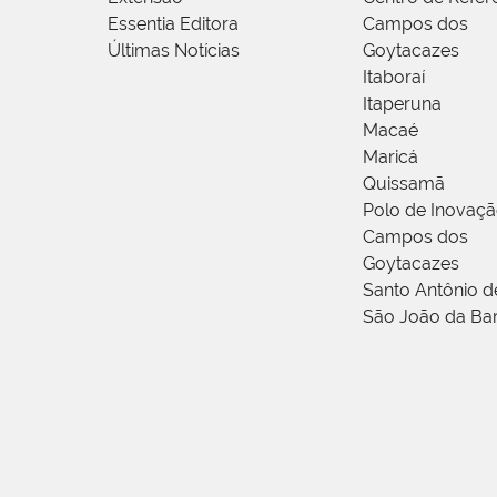
Essentia Editora
Campos dos
Últimas Notícias
Goytacazes
Itaboraí
Itaperuna
Macaé
Maricá
Quissamã
Polo de Inovaç
Campos dos
Goytacazes
Santo Antônio 
São João da Ba