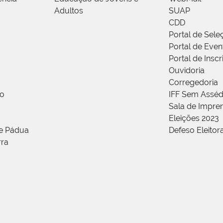
Adultos
SUAP
CDD
Portal de Sele
Portal de Even
Portal de Insc
Ouvidoria
Corregedoria
ão
IFF Sem Asséd
Sala de Impren
Eleições 2023
de Pádua
Defeso Eleitor
rra