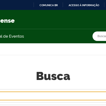
COMUNICA BR
ACESSO À INFORMAÇÃO
IR
PARA
nense
O
CONTEÚDO
Busca
Busca
al de Eventos
Busca