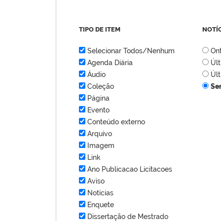
TIPO DE ITEM
NOTÍ
Selecionar Todos/Nenhum
On
Agenda Diária
Úl
Áudio
Úl
Coleção
Se
Página
Evento
Conteúdo externo
Arquivo
Imagem
Link
Ano Publicacao Licitacoes
Aviso
Notícias
Enquete
Dissertação de Mestrado