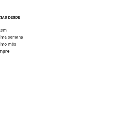
CIAS DESDE
tem
tima semana
timo mês
mpre