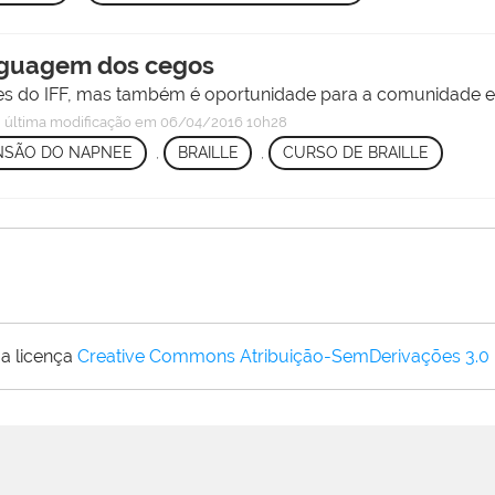
inguagem dos cegos
res do IFF, mas também é oportunidade para a comunidade e
—
última modificação
em 06/04/2016 10h28
NSÃO DO NAPNEE
,
BRAILLE
,
CURSO DE BRAILLE
a licença
Creative Commons Atribuição-SemDerivações 3.0