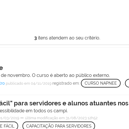
3
itens atendem ao seu critério.
e
6 de novembro. O curso é aberto ao público externo.
tro
registrado em:
CURSO NAPNEE
,
publicado
em 04/11/2019
Fácil" para servidores e alunos atuantes n
acessibilidade em todos os campi.
—
1/03/2019
última modificação
em 31/08/2023 12h52
E FÁCIL
,
CAPACITAÇÃO PARA SERVIDORES