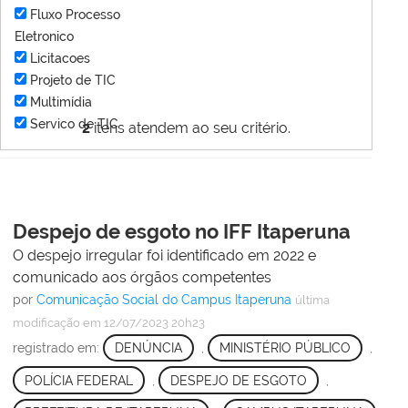
Fluxo Processo
Eletronico
Licitacoes
Projeto de TIC
Multimídia
Servico de TIC
2
itens atendem ao seu critério.
Despejo de esgoto no IFF Itaperuna
O despejo irregular foi identificado em 2022 e
comunicado aos órgãos competentes
por
Comunicação Social do Campus Itaperuna
última
modificação
em 12/07/2023 20h23
registrado em:
DENÚNCIA
,
MINISTÉRIO PÚBLICO
,
POLÍCIA FEDERAL
,
DESPEJO DE ESGOTO
,