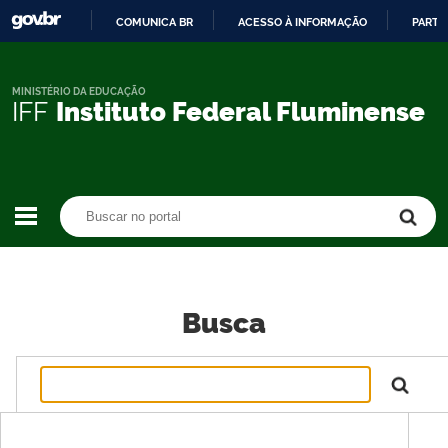
COMUNICA BR
ACESSO À INFORMAÇÃO
PARTI
IR
PARA
O
MINISTÉRIO DA EDUCAÇÃO
IFF
Instituto Federal Fluminense
CONTEÚDO
Buscar no portal
Buscar no portal
Busca