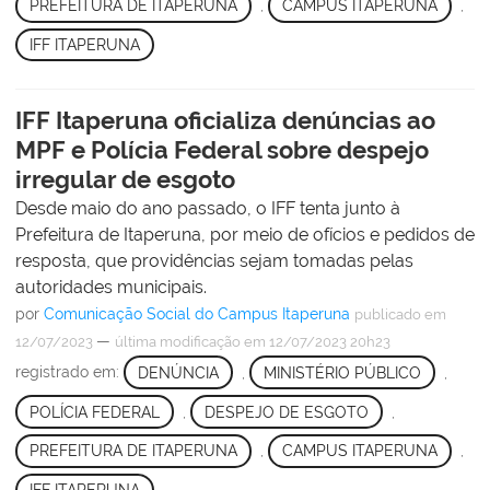
PREFEITURA DE ITAPERUNA
,
CAMPUS ITAPERUNA
,
IFF ITAPERUNA
IFF Itaperuna oficializa denúncias ao
MPF e Polícia Federal sobre despejo
irregular de esgoto
Desde maio do ano passado, o IFF tenta junto à
Prefeitura de Itaperuna, por meio de ofícios e pedidos de
resposta, que providências sejam tomadas pelas
autoridades municipais.
por
Comunicação Social do Campus Itaperuna
publicado
em
—
12/07/2023
última modificação
em 12/07/2023 20h23
registrado em:
DENÚNCIA
,
MINISTÉRIO PÚBLICO
,
POLÍCIA FEDERAL
,
DESPEJO DE ESGOTO
,
PREFEITURA DE ITAPERUNA
,
CAMPUS ITAPERUNA
,
IFF ITAPERUNA