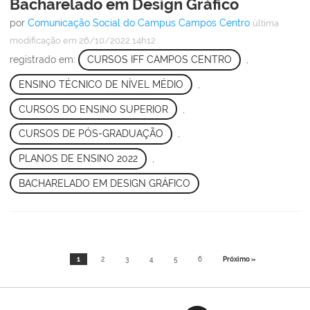
Bacharelado em Design Gráfico
por
Comunicação Social do Campus Campos Centro
última
modificação
em 26/10/2022 14h12
registrado em:
CURSOS IFF CAMPOS CENTRO
,
ENSINO TÉCNICO DE NÍVEL MÉDIO
,
CURSOS DO ENSINO SUPERIOR
,
CURSOS DE PÓS-GRADUAÇÃO
,
PLANOS DE ENSINO 2022
,
BACHARELADO EM DESIGN GRÁFICO
1
2
3
4
5
6
Próximo »