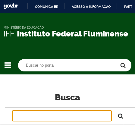
COMUNICA BR
ACESSO À INFORMAÇÃO
PARTI
IR
PARA
O
MINISTÉRIO DA EDUCAÇÃO
IFF
Instituto Federal Fluminense
CONTEÚDO
Buscar no portal
Buscar no portal
Busca