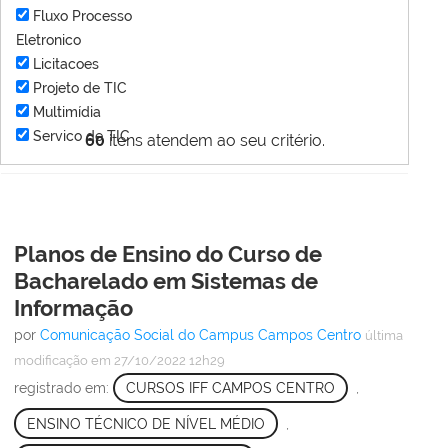
Fluxo Processo
Eletronico
Licitacoes
Projeto de TIC
Multimídia
Servico de TIC
60
itens atendem ao seu critério.
Planos de Ensino do Curso de
Bacharelado em Sistemas de
Informação
por
Comunicação Social do Campus Campos Centro
última
modificação
em 27/10/2022 12h29
registrado em:
CURSOS IFF CAMPOS CENTRO
,
ENSINO TÉCNICO DE NÍVEL MÉDIO
,