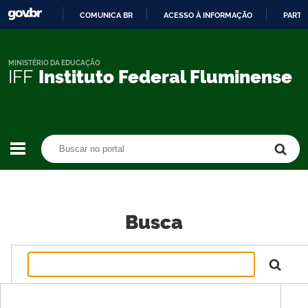
COMUNICA BR
ACESSO À INFORMAÇÃO
PARTI
IR
PARA
O
MINISTÉRIO DA EDUCAÇÃO
IFF
Instituto Federal Fluminense
CONTEÚDO
Buscar no portal
Buscar no portal
Busca