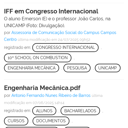
IFF em Congresso Internacional
O aluno Emerson (E) e o professor João Carlos, na
UNICAMP (Foto: Divulgação).
por
Assessoria de Comunicação Social do Campus Campos
Centro
última modificação
em 24/07/2025 09h52
registrado em:
CONGRESSO INTERNACIONAL
,
10º SCHOOL ON COMBUSTION
,
ENGENHARIA MECÂNICA
,
PESQUISA
,
UNICAMP
Engenharia Mecânica.pdf
por
Antonio Fernando Nunes Ribeiro de Barros
última
modificação
em 07/06/2025 14h14
registrado em:
ALUNOS
,
BACHARELADOS
,
CURSOS
,
DOCUMENTOS
,