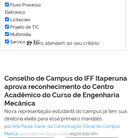
Fluxo Processo
Eletronico
Licitacoes
Projeto de TIC
Multimídia
Servico de TIC
27
itens atendem ao seu critério.
Conselho de Campus do IFF Itaperuna
aprova reconhecimento do Centro
Acadêmico do Curso de Engenharia
Mecânica
Nova representação estudantil do campus já tem sua
diretoria eleita para esse primeiro mandato.
por
Ana Paula Viana, da Comunicação Social do Campus
Maricá
registrado em:
publicado
em 21/05/2026