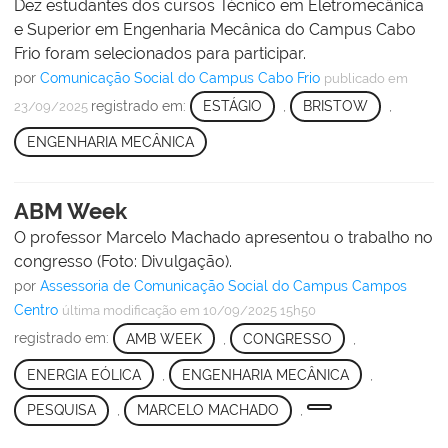
Dez estudantes dos cursos Técnico em Eletromecânica
e Superior em Engenharia Mecânica do Campus Cabo
Frio foram selecionados para participar.
por
Comunicação Social do Campus Cabo Frio
publicado
em
registrado em:
ESTÁGIO
,
BRISTOW
,
23/09/2025
ENGENHARIA MECÂNICA
ABM Week
O professor Marcelo Machado apresentou o trabalho no
congresso (Foto: Divulgação).
por
Assessoria de Comunicação Social do Campus Campos
Centro
última modificação
em 10/09/2025 15h50
registrado em:
AMB WEEK
,
CONGRESSO
,
ENERGIA EÓLICA
,
ENGENHARIA MECÂNICA
,
PESQUISA
,
MARCELO MACHADO
,