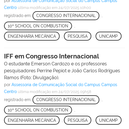
por
Assessoria de Comunicação Social do Campus Campos
Centro
última modificação
em 24/07/2025 10h00
registrado em:
CONGRESSO INTERNACIONAL
,
10º SCHOOL ON COMBUSTION
,
ENGENHARIA MECÂNICA
,
PESQUISA
,
UNICAMP
IFF em Congresso Internacional
O estudante Emerson Cardozo e os professores
pesquisadores Perrine Pepiot e João Carlos Rodrigues
Ramos (Foto: Divulgação).
por
Assessoria de Comunicação Social do Campus Campos
Centro
última modificação
em 24/07/2025 09h58
registrado em:
CONGRESSO INTERNACIONAL
,
10º SCHOOL ON COMBUSTION
,
ENGENHARIA MECÂNICA
,
PESQUISA
,
UNICAMP