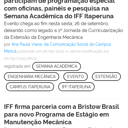
participam de programação especial
com oficinas, painéis e pesquisa na
Semana Acadêmica do IFF Itaperuna
Evento chega ao fim nesta sexta, 26 de setembro,
deixando como legado a 1ª Jornada de Curricularização
da Extensão da Engenharia Mecânica
por
Ana Paula Viana, da Comunicação Social do Campus
Maricá
—
publicado
em 26/09/2025
última modificação
em
26/09/2025 18h24
registrado em:
SEMANA ACADÊMICA
,
ENGENHARIA MECÂNICA
,
EVENTO
,
EXTENSÃO
,
CAMPUS ITAPERUNA
,
IFF ITAPERUNA
IFF firma parceria com a Bristow Brasil
para novo Programa de Estágio em
Manutenção Mecânica