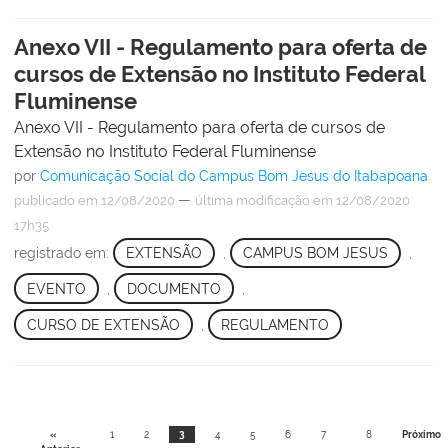
Anexo VII - Regulamento para oferta de
cursos de Extensão no Instituto Federal
Fluminense
Anexo VII - Regulamento para oferta de cursos de
Extensão no Instituto Federal Fluminense
por
Comunicação Social do Campus Bom Jesus do Itabapoana
—
publicado
em 12/08/2020
última modificação
em 12/08/2020
17h35
registrado em:
EXTENSÃO
,
CAMPUS BOM JESUS
,
EVENTO
,
DOCUMENTO
,
CURSO DE EXTENSÃO
,
REGULAMENTO
«
1
2
3
4
5
6
7
8
Próximo