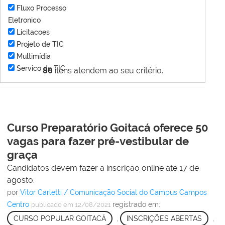
Fluxo Processo
Eletronico
Licitacoes
Projeto de TIC
Multimídia
Servico de TIC
80
itens atendem ao seu critério.
Curso Preparatório Goitacá oferece 50
vagas para fazer pré-vestibular de
graça
Candidatos devem fazer a inscrição online até 17 de
agosto.
por
Vitor Carletti / Comunicação Social do Campus Campos
Centro
registrado em:
publicado
em 12/08/2021
CURSO POPULAR GOITACÁ
,
INSCRIÇÕES ABERTAS
,