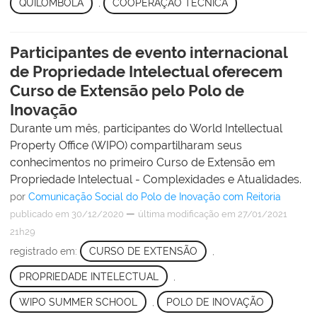
QUILOMBOLA
,
COOPERAÇÃO TÉCNICA
Participantes de evento internacional
de Propriedade Intelectual oferecem
Curso de Extensão pelo Polo de
Inovação
Durante um mês, participantes do World Intellectual
Property Office (WIPO) compartilharam seus
conhecimentos no primeiro Curso de Extensão em
Propriedade Intelectual - Complexidades e Atualidades.
por
Comunicação Social do Polo de Inovação com Reitoria
—
publicado
em 30/12/2020
última modificação
em 27/01/2021
21h29
registrado em:
CURSO DE EXTENSÃO
,
PROPRIEDADE INTELECTUAL
,
WIPO SUMMER SCHOOL
,
POLO DE INOVAÇÃO