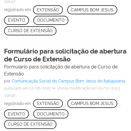
09h47
registrado em:
EXTENSÃO
,
CAMPUS BOM JESUS
,
EVENTO
,
DOCUMENTO
,
CURSO DE EXTENSÃO
Formulário para solicitação de abertura
de Curso de Extensão
Formulário para solicitação de abertura de Curso de
Extensão
por
Comunicação Social do Campus Bom Jesus do Itabapoana
—
publicado
em 12/08/2020
última modificação
em 02/02/2023
09h46
registrado em:
EXTENSÃO
,
CAMPUS BOM JESUS
,
EVENTO
,
DOCUMENTO
,
CURSO DE EXTENSÃO