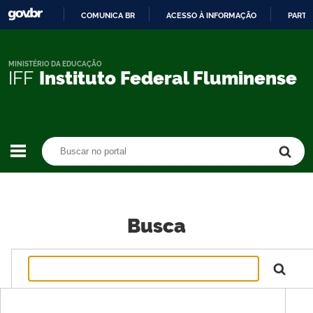
COMUNICA BR
ACESSO À INFORMAÇÃO
PARTI
IR
PARA
O
MINISTÉRIO DA EDUCAÇÃO
IFF
Instituto Federal Fluminense
CONTEÚDO
Buscar no portal
Buscar no portal
Busca