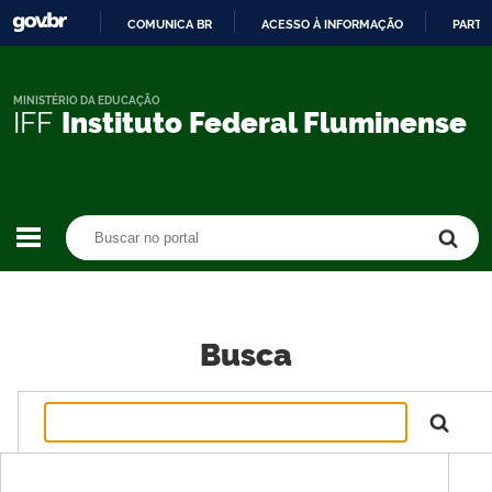
COMUNICA BR
ACESSO À INFORMAÇÃO
PARTI
IR
PARA
O
MINISTÉRIO DA EDUCAÇÃO
IFF
Instituto Federal Fluminense
CONTEÚDO
Buscar no portal
Buscar no portal
Busca