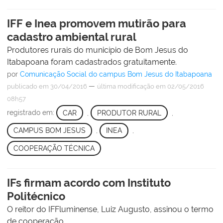
IFF e Inea promovem mutirão para
cadastro ambiental rural
Produtores rurais do município de Bom Jesus do
Itabapoana foram cadastrados gratuitamente.
por
Comunicação Social do campus Bom Jesus do Itabapoana
—
publicado
em 30/04/2016
última modificação
em 02/05/2016
08h57
registrado em:
CAR
,
PRODUTOR RURAL
,
CAMPUS BOM JESUS
,
INEA
,
COOPERAÇÃO TÉCNICA
IFs firmam acordo com Instituto
Politécnico
O reitor do IFFluminense, Luiz Augusto, assinou o termo
de cooperação.