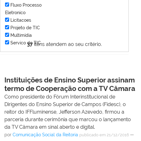
Fluxo Processo
Eletronico
Licitacoes
Projeto de TIC
Multimídia
Servico de TIC
37
itens atendem ao seu critério.
Instituições de Ensino Superior assinam
termo de Cooperação com a TV Câmara
Como presidente do Fórum Interinstitucional de
Dirigentes do Ensino Superior de Campos (Fidesc), o
reitor do IFFluminense, Jefferson Azevedo, firmou a
parceria durante cerimônia que marcou o lançamento
da TV Câmara em sinal aberto e digital.
por
Comunicação Social da Reitoria
—
publicado
em 21/12/2016