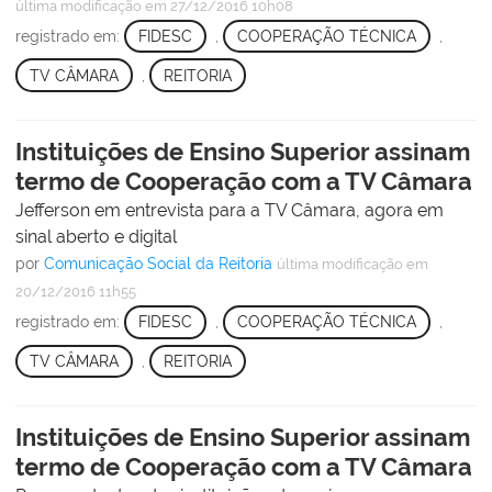
última modificação
em 27/12/2016 10h08
registrado em:
FIDESC
,
COOPERAÇÃO TÉCNICA
,
TV CÂMARA
,
REITORIA
Instituições de Ensino Superior assinam
termo de Cooperação com a TV Câmara
Jefferson em entrevista para a TV Câmara, agora em
sinal aberto e digital
por
Comunicação Social da Reitoria
última modificação
em
20/12/2016 11h55
registrado em:
FIDESC
,
COOPERAÇÃO TÉCNICA
,
TV CÂMARA
,
REITORIA
Instituições de Ensino Superior assinam
termo de Cooperação com a TV Câmara