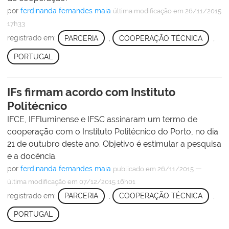
por
ferdinanda fernandes maia
última modificação
em 26/11/2015
17h33
registrado em:
PARCERIA
,
COOPERAÇÃO TÉCNICA
,
PORTUGAL
IFs firmam acordo com Instituto
Politécnico
IFCE, IFFluminense e IFSC assinaram um termo de
cooperação com o Instituto Politécnico do Porto, no dia
21 de outubro deste ano. Objetivo é estimular a pesquisa
e a docência.
por
ferdinanda fernandes maia
—
publicado
em 26/11/2015
última modificação
em 07/12/2015 16h01
registrado em:
PARCERIA
,
COOPERAÇÃO TÉCNICA
,
PORTUGAL