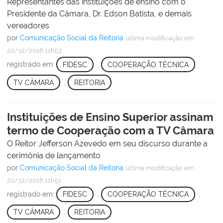
Representantes das instituições de ensino com o
Presidente da Câmara, Dr. Edson Batista, e demais
vereadores
por
Comunicação Social da Reitoria
última modificação
em
20/12/2016 11h53
registrado em:
FIDESC
,
COOPERAÇÃO TÉCNICA
,
TV CÂMARA
,
REITORIA
Instituições de Ensino Superior assinam
termo de Cooperação com a TV Câmara
O Reitor Jefferson Azevedo em seu discurso durante a
cerimônia de lançamento
por
Comunicação Social da Reitoria
última modificação
em
20/12/2016 11h51
registrado em:
FIDESC
,
COOPERAÇÃO TÉCNICA
,
TV CÂMARA
,
REITORIA