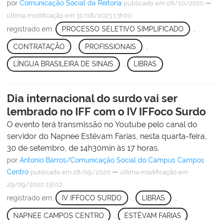
por
Comunicação Social da Reitoria
—
publicado
em 08/10/2020
última modificação
em 31/08/2023 13h00
registrado em:
PROCESSO SELETIVO SIMPLIFICADO
,
CONTRATAÇÃO
,
PROFISSIONAIS
,
LÍNGUA BRASILEIRA DE SINAIS
,
LIBRAS
Dia internacional do surdo vai ser
lembrado no IFF com o IV IFFoco Surdo
O evento terá transmissão no Youtube pelo canal do
servidor do Napnee Estêvam Farias, nesta quarta-feira,
30 de setembro, de 14h30min às 17 horas.
por
Antonio Barros/Comunicação Social do Campus Campos
Centro
—
publicado
em 28/09/2020
última modificação
em
29/09/2020 15h12
registrado em:
IV IFFOCO SURDO
,
LIBRAS
,
NAPNEE CAMPOS CENTRO
,
ESTÊVAM FARIAS