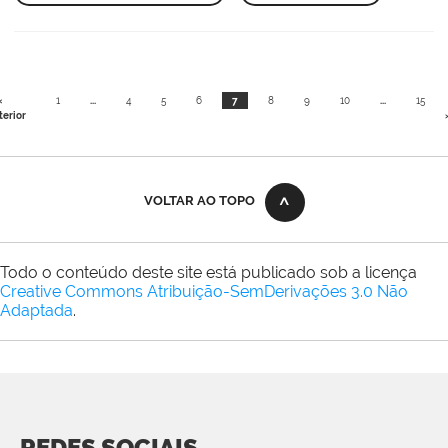
«
1
...
4
5
6
7
8
9
10
...
15
terior
VOLTAR AO TOPO
Todo o conteúdo deste site está publicado sob a licença
Creative Commons Atribuição-SemDerivações 3.0 Não
Adaptada
.
REDES SOCIAIS