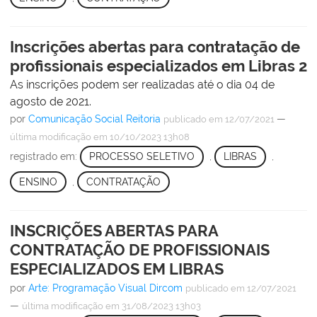
Inscrições abertas para contratação de
profissionais especializados em Libras 2
As inscrições podem ser realizadas até o dia 04 de
agosto de 2021.
por
Comunicação Social Reitoria
—
publicado
em 12/07/2021
última modificação
em 10/10/2023 13h08
registrado em:
PROCESSO SELETIVO
,
LIBRAS
,
ENSINO
,
CONTRATAÇÃO
INSCRIÇÕES ABERTAS PARA
CONTRATAÇÃO DE PROFISSIONAIS
ESPECIALIZADOS EM LIBRAS
por
Arte: Programação Visual Dircom
publicado
em 12/07/2021
—
última modificação
em 31/08/2023 13h03