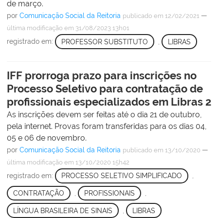
de março.
por
Comunicação Social da Reitoria
—
publicado
em 12/02/2021
última modificação
em 31/08/2023 13h01
registrado em:
PROFESSOR SUBSTITUTO
,
LIBRAS
IFF prorroga prazo para inscrições no
Processo Seletivo para contratação de
profissionais especializados em Libras 2
As inscrições devem ser feitas até o dia 21 de outubro,
pela internet. Provas foram transferidas para os dias 04,
05 e 06 de novembro.
por
Comunicação Social da Reitoria
—
publicado
em 13/10/2020
última modificação
em 13/10/2020 15h42
registrado em:
PROCESSO SELETIVO SIMPLIFICADO
,
CONTRATAÇÃO
,
PROFISSIONAIS
,
LÍNGUA BRASILEIRA DE SINAIS
,
LIBRAS