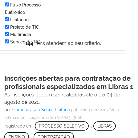
Fluxo Processo
Eletronico
Licitacoes
Projeto de TIC
Multimídia
Servico de TIC
144
itens atendem ao seu critério.
Inscrições abertas para contratação de
profissionais especializados em Libras 1
As inscrições podem ser realizadas até o dia 04 de
agosto de 2021.
por
Comunicação Social Reitoria
—
publicado
em 12/07/2021
última modificação
em 10/10/2023 13h08
registrado em:
PROCESSO SELETIVO
,
LIBRAS
,
ENSINO
,
CONTRATAÇÃO