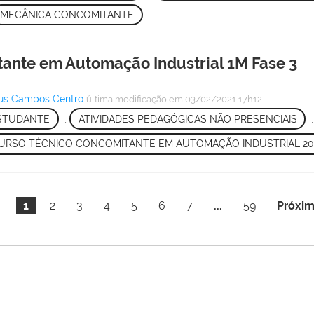
MECÂNICA CONCOMITANTE
tante em Automação Industrial 1M Fase 3
pus Campos Centro
última modificação
em 03/02/2021 17h12
ESTUDANTE
,
ATIVIDADES PEDAGÓGICAS NÃO PRESENCIAIS
URSO TÉCNICO CONCOMITANTE EM AUTOMAÇÃO INDUSTRIAL 202
1
2
3
4
5
6
7
...
59
Próxim