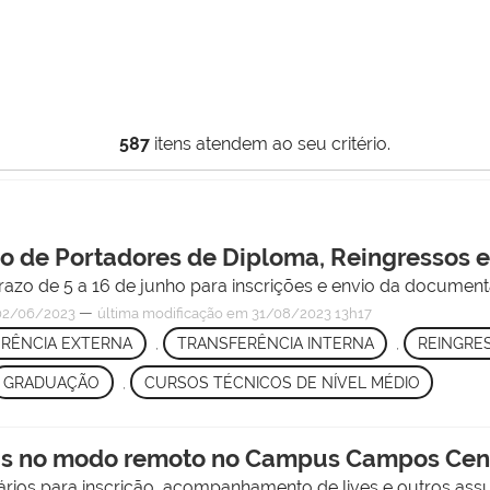
587
itens atendem ao seu critério.
so de Portadores de Diploma, Reingressos e
razo de 5 a 16 de junho para inscrições e envio da documen
—
02/06/2023
última modificação
em 31/08/2023 13h17
RÊNCIA EXTERNA
,
TRANSFERÊNCIA INTERNA
,
REINGRE
GRADUAÇÃO
,
CURSOS TÉCNICOS DE NÍVEL MÉDIO
las no modo remoto no Campus Campos Cent
ários para inscrição, acompanhamento de lives e outros assu