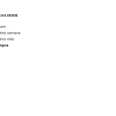
CIAS DESDE
tem
tima semana
timo mês
mpre