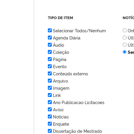
TIPO DE ITEM
NOTÍ
Selecionar Todos/Nenhum
On
Agenda Diária
Úl
Áudio
Úl
Coleção
Se
Página
Evento
Conteúdo externo
Arquivo
Imagem
Link
Ano Publicacao Licitacoes
Aviso
Notícias
Enquete
Dissertação de Mestrado