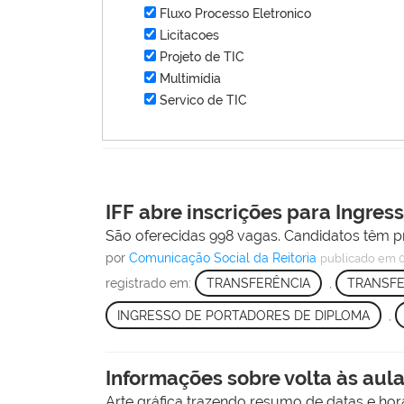
Fluxo Processo Eletronico
Licitacoes
Projeto de TIC
Multimídia
Servico de TIC
IFF abre inscrições para Ingres
São oferecidas 998 vagas. Candidatos têm p
por
Comunicação Social da Reitoria
publicado
em 
registrado em:
TRANSFERÊNCIA
,
TRANSFE
INGRESSO DE PORTADORES DE DIPLOMA
,
Informações sobre volta às au
Arte gráfica trazendo resumo de datas e hor