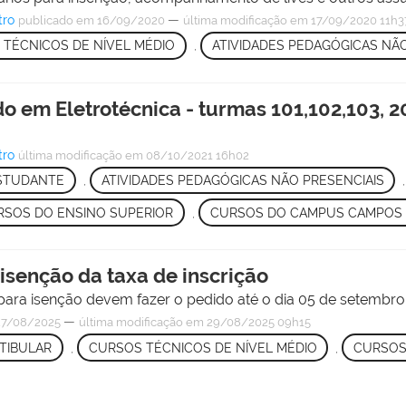
tro
—
publicado
em 16/09/2020
última modificação
em 17/09/2020 11h3
TÉCNICOS DE NÍVEL MÉDIO
,
ATIVIDADES PEDAGÓGICAS NÃO
o em Eletrotécnica - turmas 101,102,103, 20
tro
última modificação
em 08/10/2021 16h02
ESTUDANTE
,
ATIVIDADES PEDAGÓGICAS NÃO PRESENCIAIS
RSOS DO ENSINO SUPERIOR
,
CURSOS DO CAMPUS CAMPOS
 isenção da taxa de inscrição
para isenção devem fazer o pedido até o dia 05 de setembro
—
7/08/2025
última modificação
em 29/08/2025 09h15
TIBULAR
,
CURSOS TÉCNICOS DE NÍVEL MÉDIO
,
CURSOS