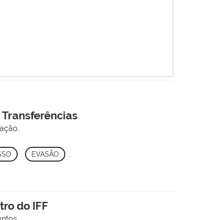
 Transferências
tação.
SSO
,
EVASÃO
,
ro do IFF
ntos.