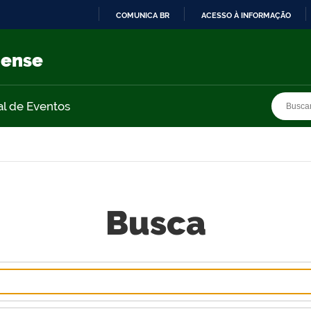
COMUNICA BR
ACESSO À INFORMAÇÃO
IR
PARA
nense
O
CONTEÚDO
Busca
Busca
al de Eventos
Busca