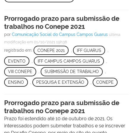
Prorrogado prazo para submissão de
trabalhos no Conepe 2021
por
Comunicação Social do Campus Campos Guarus
última
modificação
em 01/10/2021 19h38
registrado em:
CONEPE 2021
,
IFF GUARUS
,
EVENTO
,
IFF CAMPUS CAMPOS GUARUS
,
VIII CONEPE
,
SUBMISSÃO DE TRABALHO
,
ENSINO
,
PESQUISA E EXTENSÃO
,
CONEPE
Prorrogado prazo para submissão de
trabalhos no Conepe 2021
Prazo foi estendido até 10 de outubro de 2021. Os
interessados podem submeter trabalhos e se inscrever
no Desafio Conepe, por meio do site do evento.