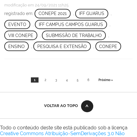
modificação
em 24/09/2021 11h25
registrado em:
CONEPE 2021
,
IFF GUARUS
,
EVENTO
,
IFF CAMPUS CAMPOS GUARUS
,
VIII CONEPE
,
SUBMISSÃO DE TRABALHO
,
ENSINO
,
PESQUISA E EXTENSÃO
,
CONEPE
1
2
3
4
5
6
Próximo »
VOLTAR AO TOPO
Todo o conteúdo deste site está publicado sob a licença
Creative Commons Atribuição-SemDerivações 3.0 Não