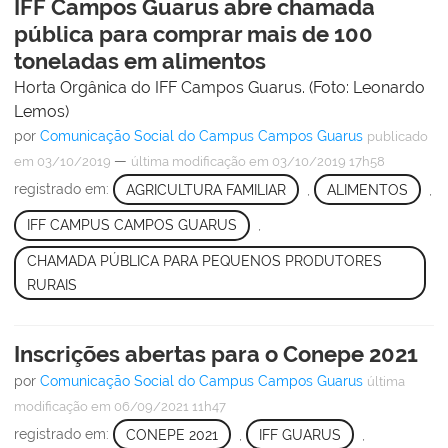
IFF Campos Guarus abre chamada
pública para comprar mais de 100
toneladas em alimentos
Horta Orgânica do IFF Campos Guarus. (Foto: Leonardo
Lemos)
por
Comunicação Social do Campus Campos Guarus
publicado
—
em 03/10/2019
última modificação
em 03/10/2019 17h58
registrado em:
AGRICULTURA FAMILIAR
,
ALIMENTOS
,
IFF CAMPUS CAMPOS GUARUS
,
CHAMADA PÚBLICA PARA PEQUENOS PRODUTORES
RURAIS
Inscrições abertas para o Conepe 2021
por
Comunicação Social do Campus Campos Guarus
última
modificação
em 06/09/2021 11h47
registrado em:
CONEPE 2021
,
IFF GUARUS
,