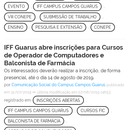
EVENTO
,
IFF CAMPUS CAMPOS GUARUS
,
VIII CONEPE
,
SUBMISSÃO DE TRABALHO
,
ENSINO
,
PESQUISA E EXTENSÃO
,
CONEPE
IFF Guarus abre inscrições para Cursos
de Operador de Computadores e
Balconista de Farmácia
Os interessados deverão realizar a inscrição, de forma
presencial, até o dia 14 de agosto de 2019.
por
Comunicação Social do Campus Campos Guarus
publicado
—
em 31/07/2019
última modificação
em 07/08/2019 14h53
registrado em:
INSCRIÇÕES ABERTAS
,
IFF CAMPUS CAMPOS GUARUS
,
CURSOS FIC
,
BALCONISTA DE FARMÁCIA
,