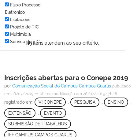
Fluxo Processo
Eletronico
Licitacoes
Projeto de TIC
Multimídia
Servico de TIC
59
itens atendem ao seu critério.
Inscrições abertas para o Conepe 2019
por
Comunicação Social do Campus Campos Guarus
publicado
—
em 26/07/2019
última modificação
em 26/07/2019 17h28
registrado em:
VI CONEPE
,
PESQUISA
,
ENSINO
,
EXTENSÃO
,
EVENTO
,
SUBMISSÃO DE TRABALHOS
,
IFF CAMPUS CAMPOS GUARUS