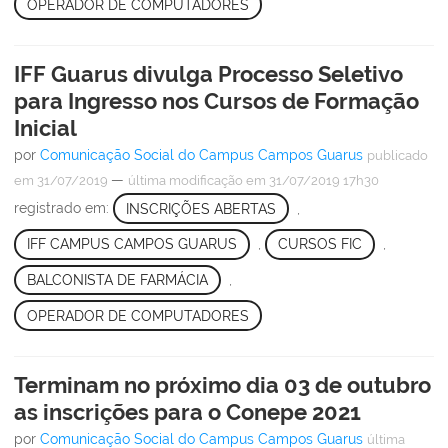
OPERADOR DE COMPUTADORES
IFF Guarus divulga Processo Seletivo
para Ingresso nos Cursos de Formação
Inicial
por
Comunicação Social do Campus Campos Guarus
publicado
—
em 31/07/2019
última modificação
em 31/07/2019 17h30
registrado em:
INSCRIÇÕES ABERTAS
,
IFF CAMPUS CAMPOS GUARUS
,
CURSOS FIC
,
BALCONISTA DE FARMÁCIA
,
OPERADOR DE COMPUTADORES
Terminam no próximo dia 03 de outubro
as inscrições para o Conepe 2021
por
Comunicação Social do Campus Campos Guarus
última