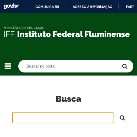
COMUNICA BR
ACESSO À INFORMAÇÃO
PARTI
IR
PARA
O
MINISTÉRIO DA EDUCAÇÃO
IFF
Instituto Federal Fluminense
CONTEÚDO
Buscar no portal
Buscar no portal
Busca