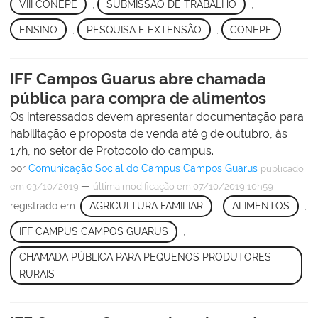
VIII CONEPE
,
SUBMISSÃO DE TRABALHO
,
ENSINO
,
PESQUISA E EXTENSÃO
,
CONEPE
IFF Campos Guarus abre chamada
pública para compra de alimentos
Os interessados devem apresentar documentação para
habilitação e proposta de venda até 9 de outubro, às
17h, no setor de Protocolo do campus.
por
Comunicação Social do Campus Campos Guarus
publicado
—
em 03/10/2019
última modificação
em 07/10/2019 10h59
registrado em:
AGRICULTURA FAMILIAR
,
ALIMENTOS
,
IFF CAMPUS CAMPOS GUARUS
,
CHAMADA PÚBLICA PARA PEQUENOS PRODUTORES
RURAIS