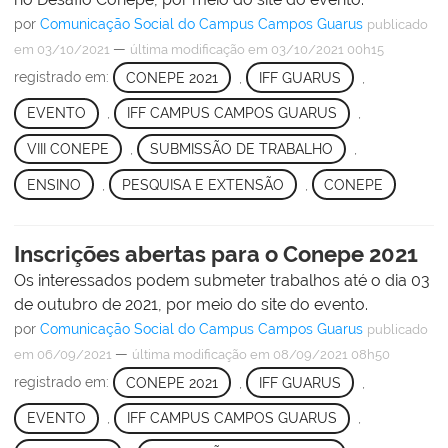
por
Comunicação Social do Campus Campos Guarus
publicado
—
em 03/10/2021
última modificação
em 03/10/2021 00h15
registrado em:
CONEPE 2021
,
IFF GUARUS
,
EVENTO
,
IFF CAMPUS CAMPOS GUARUS
,
VIII CONEPE
,
SUBMISSÃO DE TRABALHO
,
ENSINO
,
PESQUISA E EXTENSÃO
,
CONEPE
Inscrições abertas para o Conepe 2021
Os interessados podem submeter trabalhos até o dia 03
de outubro de 2021, por meio do site do evento.
por
Comunicação Social do Campus Campos Guarus
publicado
—
em 06/09/2021
última modificação
em 08/09/2021 08h50
registrado em:
CONEPE 2021
,
IFF GUARUS
,
EVENTO
,
IFF CAMPUS CAMPOS GUARUS
,