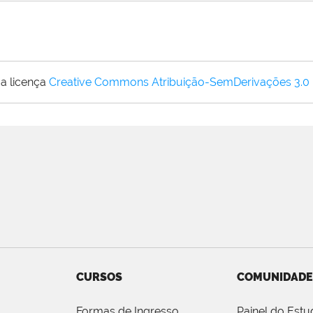
a licença
Creative Commons Atribuição-SemDerivações 3.0
CURSOS
COMUNIDADE
Formas de Ingresso
Painel do Estu