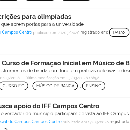
crições para olimpíadas
s que abrem portas para a universidade.
s Campos Centro
registrado em:
DATAS
publicado
em 27/03/2026
a Curso de Formação Inicial em Músico de 
nstrumentos de banda com foco em práticas coletivas e dese
—
0/03/2026
última modificação
em 23/03/2026 16h58
CURSO FIC
,
MÚSICO DE BANCA
,
ENSINO
usca apoio do IFF Campos Centro
rio e vereador do município participam de vista ao IFF Campu
Social do Campus Campos Centro
registrad
publicado
em 17/03/2026