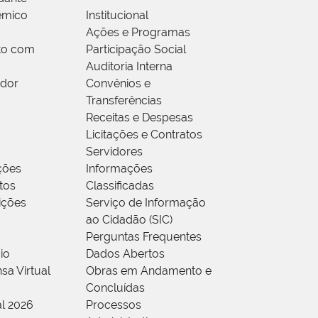
êmico
Institucional
Ações e Programas
to com
Participação Social
Auditoria Interna
idor
Convênios e
Transferências
Receitas e Despesas
Licitações e Contratos
Servidores
ções
Informações
tos
Classificadas
rições
Serviço de Informação
ao Cidadão (SIC)
Perguntas Frequentes
io
Dados Abertos
sa Virtual
Obras em Andamento e
Concluídas
al 2026
Processos