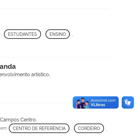
,
ESTUDANTES
,
ENSINO
,
Banda
nvolvimento artístico.
s Campos Centro.
o em:
CENTRO DE REFERÊNCIA
,
CORDEIRO
,