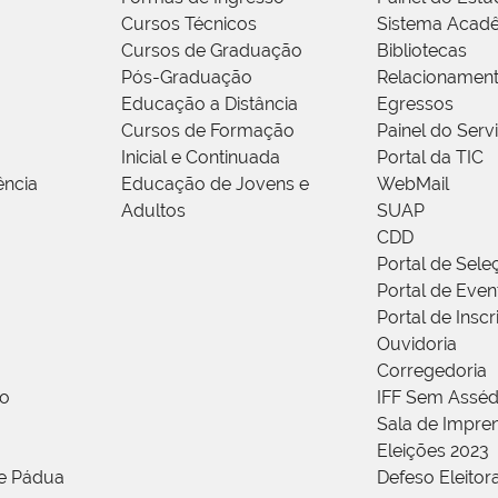
Cursos Técnicos
Sistema Acad
Cursos de Graduação
Bibliotecas
Pós-Graduação
Relacionamen
Educação a Distância
Egressos
Cursos de Formação
Painel do Serv
Inicial e Continuada
Portal da TIC
ência
Educação de Jovens e
WebMail
Adultos
SUAP
CDD
Portal de Sele
Portal de Even
Portal de Insc
Ouvidoria
Corregedoria
ão
IFF Sem Asséd
Sala de Impren
Eleições 2023
de Pádua
Defeso Eleitor