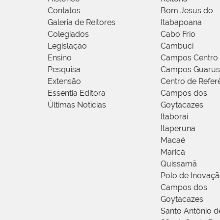
Contatos
Bom Jesus do
Galeria de Reitores
Itabapoana
Colegiados
Cabo Frio
Legislação
Cambuci
Ensino
Campos Centro
Pesquisa
Campos Guarus
Extensão
Centro de Refer
Essentia Editora
Campos dos
Últimas Notícias
Goytacazes
Itaboraí
Itaperuna
Macaé
Maricá
Quissamã
Polo de Inovaç
Campos dos
Goytacazes
Santo Antônio 