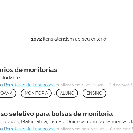
1072
itens atendem ao seu critério.
ários de monitorias
studante.
us Bom Jesus do Itabapoana
—
publicado
em 10/07/2026
última modif
POANA
,
MONITORIA
,
ALUNO
,
ENSINO
o seletivo para bolsas de monitoria
ortuguês, Matemática, Física e Química, com bolsa mensal d
us Bom Jesus do Itabapoana
—
publicado
em 02/06/2026
última modif