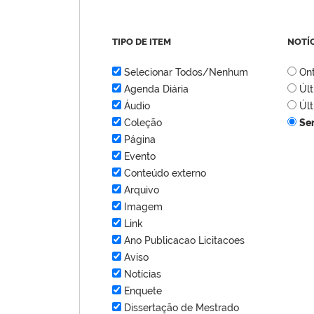
TIPO DE ITEM
NOTÍ
Selecionar Todos/Nenhum
On
Agenda Diária
Úl
Áudio
Úl
Coleção
Se
Página
Evento
Conteúdo externo
Arquivo
Imagem
Link
Ano Publicacao Licitacoes
Aviso
Notícias
Enquete
Dissertação de Mestrado