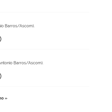
onio Barros/Ascom).
: Antonio Barros/Ascom).
mo »