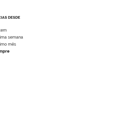
CIAS DESDE
tem
tima semana
timo mês
mpre