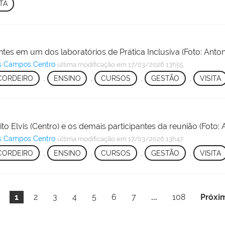
ITA
ntes em um dos laboratórios de Prática Inclusiva (Foto: Ant
s Campos Centro
última modificação
em 17/03/2026 13h55
CORDEIRO
,
ENSINO
,
CURSOS
,
GESTÃO
,
VISITA
ito Elvis (Centro) e os demais participantes da reunião (Foto
s Campos Centro
última modificação
em 17/03/2026 13h47
CORDEIRO
,
ENSINO
,
CURSOS
,
GESTÃO
,
VISITA
1
2
3
4
5
6
7
...
108
Próxi