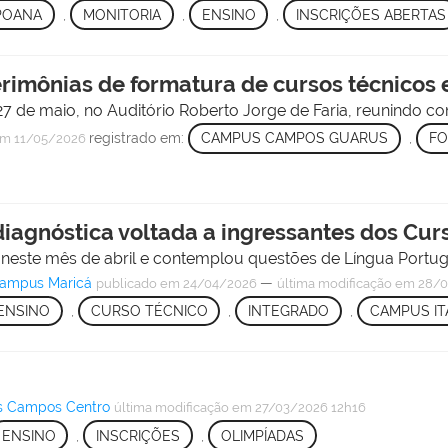
POANA
,
MONITORIA
,
ENSINO
,
INSCRIÇÕES ABERTAS
rimônias de formatura de cursos técnicos
7 de maio, no Auditório Roberto Jorge de Faria, reunindo co
registrado em:
CAMPUS CAMPOS GUARUS
,
FO
m 11/05/2026
diagnóstica voltada a ingressantes dos Cur
 neste mês de abril e contemplou questões de Língua Portu
Campus Maricá
—
publicado
em 24/04/2026
última modificação
em 28/0
ENSINO
,
CURSO TÉCNICO
,
INTEGRADO
,
CAMPUS I
s Campos Centro
última modificação
em 27/03/2026 12h16
ENSINO
,
INSCRIÇÕES
,
OLIMPÍADAS