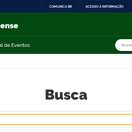
COMUNICA BR
ACESSO À INFORMAÇÃO
IR
PARA
nense
O
CONTEÚDO
Busca
Busca
al de Eventos
Busca