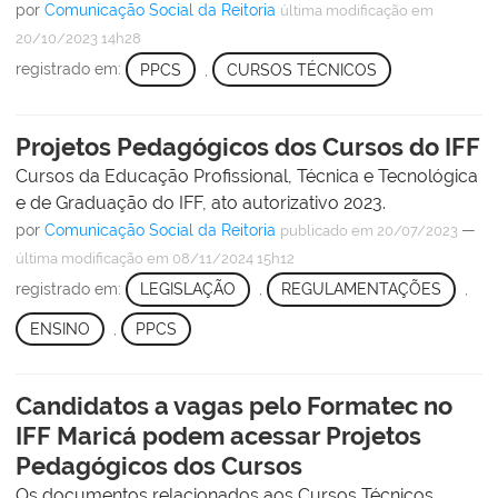
por
Comunicação Social da Reitoria
última modificação
em
20/10/2023 14h28
registrado em:
PPCS
,
CURSOS TÉCNICOS
Projetos Pedagógicos dos Cursos do IFF
Cursos da Educação Profissional, Técnica e Tecnológica
e de Graduação do IFF, ato autorizativo 2023.
por
Comunicação Social da Reitoria
—
publicado
em 20/07/2023
última modificação
em 08/11/2024 15h12
registrado em:
LEGISLAÇÃO
,
REGULAMENTAÇÕES
,
ENSINO
,
PPCS
Candidatos a vagas pelo Formatec no
IFF Maricá podem acessar Projetos
Pedagógicos dos Cursos
Os documentos relacionados aos Cursos Técnicos