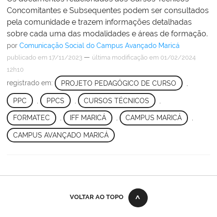
Concomitantes e Subsequentes podem ser consultados
pela comunidade e trazem informações detalhadas
sobre cada uma das modalidades e áreas de formação.
por
Comunicação Social do Campus Avançado Maricá
—
publicado
em 17/11/2023
última modificação
em 01/02/2024
12h10
registrado em:
PROJETO PEDAGÓGICO DE CURSO
,
PPC
,
PPCS
,
CURSOS TÉCNICOS
,
FORMATEC
,
IFF MARICÁ
,
CAMPUS MARICÁ
,
CAMPUS AVANÇADO MARICÁ
VOLTAR AO TOPO