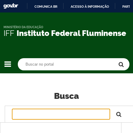
COMUNICA BR
ACESSO À INFORMAÇÃO
PARTI
IR
PARA
O
MINISTÉRIO DA EDUCAÇÃO
IFF
Instituto Federal Fluminense
CONTEÚDO
Buscar no portal
Buscar no portal
Busca