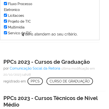
Fluxo Processo
Eletronico
Licitacoes
Projeto de TIC
Multimídia
Servico de TIC
4
itens atendem ao seu critério.
PPCs 2023 - Cursos de Graduação
por
Comunicação Social da Reitoria
última modificação
em
20/10/2023 14h28
registrado em:
PPCS
,
CURSO DE GRADUAÇÃO
PPCs 2023 - Cursos Técnicos de Nível
Médio