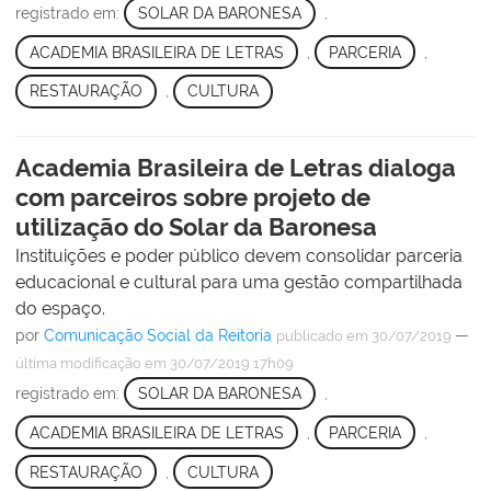
registrado em:
SOLAR DA BARONESA
,
ACADEMIA BRASILEIRA DE LETRAS
,
PARCERIA
,
RESTAURAÇÃO
,
CULTURA
Academia Brasileira de Letras dialoga
com parceiros sobre projeto de
utilização do Solar da Baronesa
Instituições e poder público devem consolidar parceria
educacional e cultural para uma gestão compartilhada
do espaço.
por
Comunicação Social da Reitoria
—
publicado
em 30/07/2019
última modificação
em 30/07/2019 17h09
registrado em:
SOLAR DA BARONESA
,
ACADEMIA BRASILEIRA DE LETRAS
,
PARCERIA
,
RESTAURAÇÃO
,
CULTURA