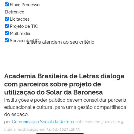
Fluxo Processo
Eletronico
Licitacoes
Projeto de TIC
Multimídia
Servico de TIC
2
itens atendem ao seu critério.
Academia Brasileira de Letras dialoga
com parceiros sobre projeto de
utilização do Solar da Baronesa
Instituições e poder público devem consolidar parceria
educacional e cultural para uma gestão compartilhada
do espaço.
por
Comunicação Social da Reitoria
—
publicado
em 30/07/2019
última modificação
em 31/08/2023 12h55