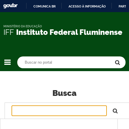
COMUNICA BR
ACESSO À INFORMAÇÃO
PARTI
IR
PARA
O
MINISTÉRIO DA EDUCAÇÃO
IFF
Instituto Federal Fluminense
CONTEÚDO
Buscar no portal
Buscar no portal
Busca